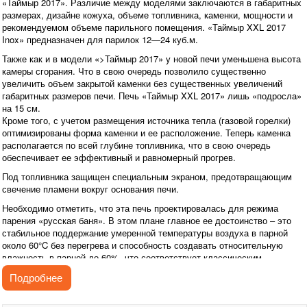
«Таймыр 2017». Различие между моделями заключаются в габаритных
размерах, дизайне кожуха, объеме топливника, каменки, мощности и
рекомендуемом объеме парильного помещения. «Таймыр XXL 2017
Inox» предназначен для парилок 12—24 куб.м.
Также как и в модели «>Таймыр 2017» у новой печи уменьшена высота
камеры сгорания. Что в свою очередь позволило существенно
увеличить объем закрытой каменки без существенных увеличений
габаритных размеров печи. Печь «Таймыр XXL 2017» лишь «подросла»
на 15 см.
Кроме того, с учетом размещения источника тепла (газовой горелки)
оптимизированы форма каменки и ее расположение. Теперь каменка
располагается по всей глубине топливника, что в свою очередь
обеспечивает ее эффективный и равномерный прогрев.
Под топливника защищен специальным экраном, предотвращающим
свечение пламени вокруг основания печи.
Необходимо отметить, что эта печь проектировалась для режима
парения «русская баня». В этом плане главное ее достоинство – это
стабильное поддержание умеренной температуры воздуха в парной
около 60°C без перегрева и способность создавать относительную
влажность в парной до 60%, что соответствует классическим
параметрам русской паровой бани.
Подробнее
При этом нужно понимать, что эта печь не является рекордсменом по
скорости нагрева парной. Но дополнительное время ничто по