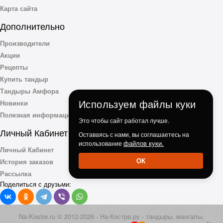
Карта сайта
Дополнительно
Производители
Акции
Рецепты
Купить тандыр
Тандыры Амфора
Используем файлы куки
Новинки
Полезная информация
Это чтобы сайт работал лучше.
Личный Кабинет
Оставаясь с нами, вы соглашаетесь на
файлов куки.
использование
Личный Кабинет
ОК
История заказов
Рассылка
Поделиться с друзьми:
Na-Kostre.ru © 2012-2026 - На-Костре.ру - тандыры, мангалы,