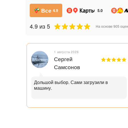
Все
4.9
5.0
4.9
из 5
На основе
905
оцен
1 августа 2026
Сергей
Самсонов
рок.
Дольшой выбор. Сами загрузили в
машину.
ал с
узьям
ли
аю