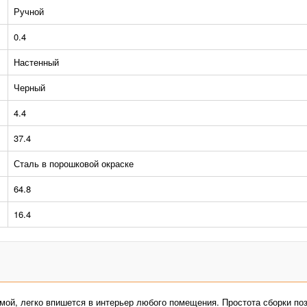
Ручной
0.4
Настенный
Черный
4.4
37.4
Сталь в порошковой окраске
64.8
16.4
ой, легко впишется в интерьер любого помещения. Простота сборки поз