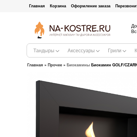
Главная
Корзина
Оформление заказа
Перезвони
До
Вс
Тандыры
Аксессуары
Грили
Главная
»
Прочее
»
Биокамины
Биокамин GOLF/CZARN