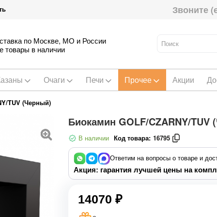
Звоните (
ть
ставка по Москве, МО и России
е товары в наличии
Казаны
Очаги
Печи
Прочее
Акции
До
Y/TUV (Черный)
Биокамин GOLF/CZARNY/TUV (
В наличии
Код товара:
16795
Ответим на вопросы о товаре и дос
Акция: гарантия лучшей цены на компл
14070 ₽