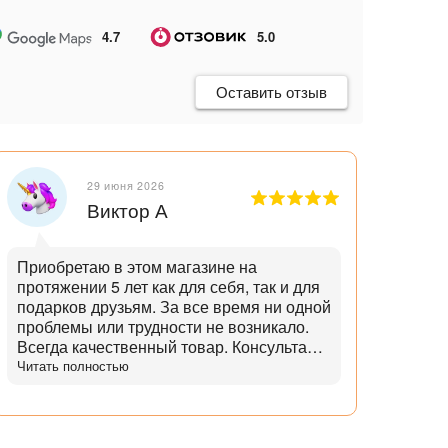
4.7
5.0
Оставить отзыв
29 июня 2026
Виктор А
Приобретаю в этом магазине на
Отли
протяжении 5 лет как для себя, так и для
танд
подарков друзьям. За все время ни одной
и опытн
проблемы или трудности не возникало.
лучш
Всегда качественный товар. Консультант
нет,
помогает с выбором и советами. Советы
Читать полностью
дает не с целью "впарить", а вдумчивые и
практичные. Советует не то, что дороже,
а то что практичнее. Огромный выбор
аксессуаров и запчастей. Доставка