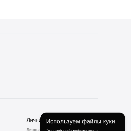
всегда в срок, с точностью до 5 минут.
Всегда полная комплектация и
отсутствие дефектов. Даже сложные
доставки с этим магазином всегда без
проблем. Консультанты всегда на связи,
отзывчивые и опытные. Особенно
понравилось, что консультант
ненавязчиво просит делиться личным
опытом использования и кулинарными
идеями по факту использования их
продукции. Ребята, вы молодцы!
Личный Кабинет
Используем файлы куки
Личный Кабинет
Это чтобы сайт работал лучше.