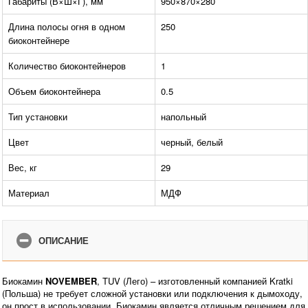
Габариты (В×Ш×Г), мм
950×870×280
Длина полосы огня в одном
250
биоконтейнере
Количество биоконтейнеров
1
Объем биоконтейнера
0.5
Тип установки
напольный
Цвет
черный, белый
Вес, кг
29
Материал
МДФ
ОПИСАНИЕ
Биокамин
NOVEMBER
, TUV (Лего) – изготовленный компанией Kratki
(Польша) не требует сложной установки или подключения к дымоходу,
он прост в использовании. Биокамин является отличным решением для