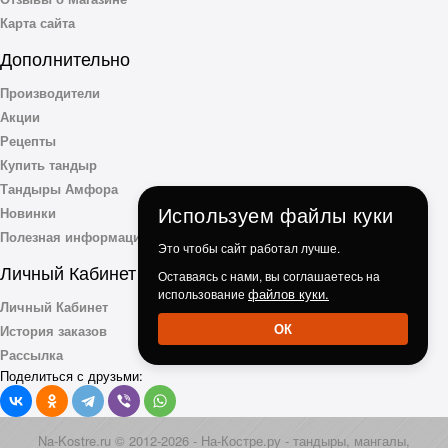
Карта сайта
Дополнительно
Производители
Акции
Рецепты
Купить тандыр
Тандыры Амфора
Используем файлы куки
Новинки
Полезная информация
Это чтобы сайт работал лучше.
Личный Кабинет
Оставаясь с нами, вы соглашаетесь на
файлов куки.
использование
Личный Кабинет
ОК
История заказов
Рассылка
Поделиться с друзьми:
Na-Kostre.ru © 2012-2026 - На-Костре.ру - тандыры, мангалы,