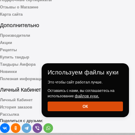
Отзывы о Магазине
Карта сайта
Дополнительно
Производители
Акции
Рецепты
Купить тандыр
Тандыры Амфора
Используем файлы куки
Новинки
Полезная информация
Это чтобы сайт работал лучше.
Личный Кабинет
Оставаясь с нами, вы соглашаетесь на
файлов куки.
использование
Личный Кабинет
ОК
История заказов
Рассылка
Поделиться с друзьми: