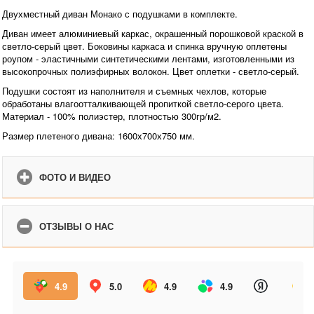
Двухместный диван Монако с подушками в комплекте.
Диван имеет алюминиевый каркас, окрашенный порошковой краской в
светло-серый цвет. Боковины каркаса и спинка вручную оплетены
роупом - эластичными синтетическими лентами, изготовленными из
высокопрочных полиэфирных волокон. Цвет оплетки - светло-серый.
Подушки состоят из наполнителя и съемных чехлов, которые
обработаны влагоотталкивающей пропиткой светло-серого цвета.
Материал - 100% полиэстер, плотностью 300гр/м2.
Размер плетеного дивана: 1600х700х750 мм.
ФОТО И ВИДЕО
ОТЗЫВЫ О НАС
4.9
5.0
4.9
4.9