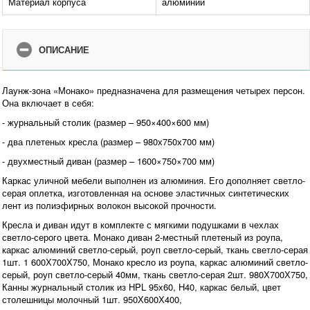
Материал корпуса
алюминий
ОПИСАНИЕ
Лаунж-зона «Монако» предназначена для размещения четырех персон.
Она включает в себя:
- журнальный столик (размер – 950×400×600 мм)
- два плетеных кресла (размер – 980х750х700 мм)
- двухместный диван (размер – 1600×750×700 мм)
Каркас уличной мебели выполнен из алюминия. Его дополняет светло-
серая оплетка, изготовленная на основе эластичных синтетических
лент из полиэфирных волокон высокой прочности.
Кресла и диван идут в комплекте с мягкими подушками в чехлах
светло-серого цвета. Монако диван 2-местный плетеный из роупа,
каркас алюминий светло-серый, роуп светло-серый, ткань светло-серая
1шт. 1 600Х700Х750, Монако кресло из роупа, каркас алюминий светло-
серый, роуп светло-серый 40мм, ткань светло-серая 2шт. 980Х700Х750,
Канны журнальный столик из HPL 95х60, H40, каркас белый, цвет
столешницы молочный 1шт. 950Х600Х400,