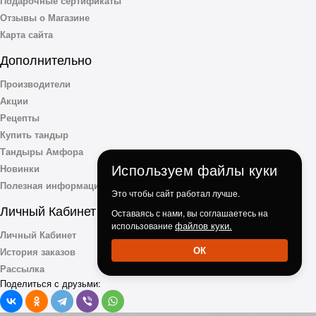
Подарочные сертификаты
Отзывы о Магазине
Карта сайта
Дополнительно
Производители
Акции
Рецепты
Купить тандыр
Тандыры Амфора
Используем файлы куки
Новинки
Полезная информация
Это чтобы сайт работал лучше.
Личный Кабинет
Оставаясь с нами, вы соглашаетесь на
файлов куки.
использование
Личный Кабинет
ОК
История заказов
Рассылка
Поделиться с друзьми: