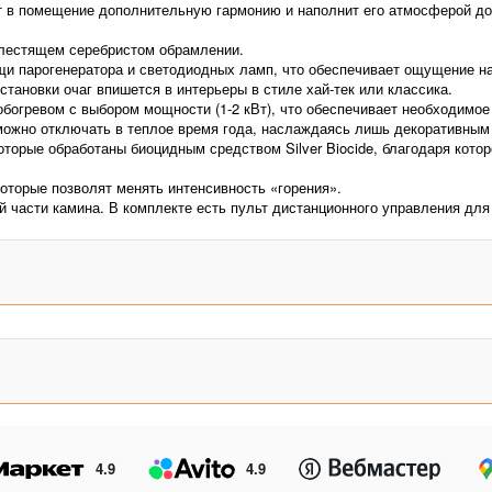
ет в помещение дополнительную гармонию и наполнит его атмосферой до
 блестящем серебристом обрамлении.
щи парогенератора и светодиодных ламп, что обеспечивает ощущение н
тановки очаг впишется в интерьеры в стиле хай-тек или классика.
обогревом с выбором мощности (1-2 кВт), что обеспечивает необходимо
в можно отключать в теплое время года, наслаждаясь лишь декоративны
которые обработаны биоцидным средством Silver Biocide, благодаря кот
 которые позволят менять интенсивность «горения».
й части камина. В комплекте есть пульт дистанционного управления дл
4.9
4.9