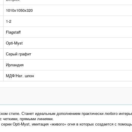
1010x1050x320
1-2
Flagstaff
Opti-Myst
Серый графит
Ирландия
МДФ/Нат. шпон
еском стиле. Станет идеальным дополнением практически любого интерь
 с четкими, прямыми линиями.
 серии Opti-Myst, имитация «живого» огня в которых создается с помощ