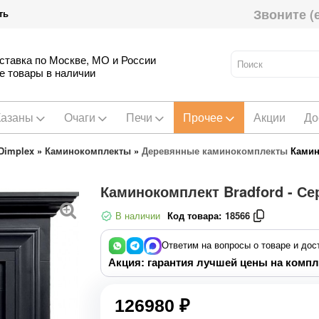
Звоните (
ть
ставка по Москве, МО и России
е товары в наличии
Казаны
Очаги
Печи
Прочее
Акции
До
Dimplex
»
Каминокомплекты
»
Деревянные каминокомплекты
Камин
Каминокомплект Bradford - Сер
В наличии
Код товара:
18566
Ответим на вопросы о товаре и дос
Акция: гарантия лучшей цены на компл
126980 ₽