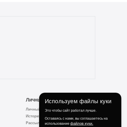
отсутствие дефектов. Даже сложные
доставки с этим магазином всегда без
проблем. Консультанты всегда на связи,
отзывчивые и опытные. Особенно
понравилось, что консультант
ненавязчиво просит делиться личным
опытом использования и кулинарными
идеями по факту использования их
продукции. Ребята, вы молодцы!
Личный Кабинет
Используем файлы куки
Личный Кабинет
Это чтобы сайт работал лучше.
История заказов
Оставаясь с нами, вы соглашаетесь на
Рассылка
файлов куки.
использование