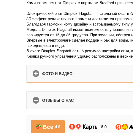
Каминокомплект от Dimplex с порталом Bradford привнес
Электрический очаг Dimplex Flagstaff — стильный очаг в
3D-эффект реалистичного пламени достигается при помо
Благодаря гармоничному дизайну и встраиваемому типу ус
Модель Dimplex Flagstaff имеет возможность управления 
варьируется от 15 до 35 градусов. При желании, обогре
Впервые в электроочаге сделан поддон и бак для воды, 
находящиеся в воде.
В очаге Dimplex Flagstaff есть 6 режимов настройки огня,
Кнопки ручного управления удобно расположены в верхне
ФОТО И ВИДЕО
ОТЗЫВЫ О НАС
Все
4.9
5.0