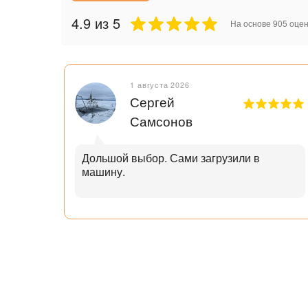
4.9
из 5
На основе
905
оцен
1 августа 2026
Сергей
Самсонов
рок.
Дольшой выбор. Сами загрузили в
машину.
ал с
узьям
ли
аю