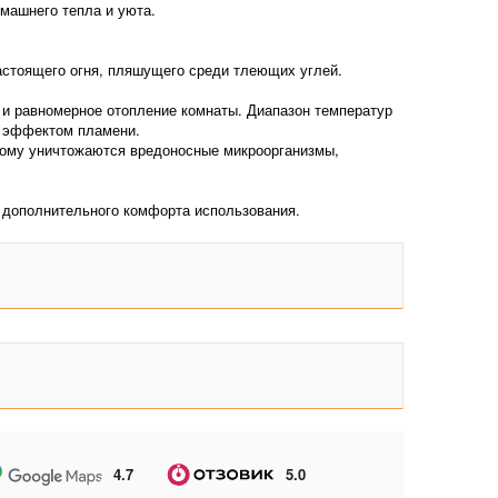
машнего тепла и уюта.
астоящего огня, пляшущего среди тлеющих углей.
е и равномерное отопление комнаты. Диапазон температур
м эффектом пламени.
орому уничтожаются вредоносные микроорганизмы,
я дополнительного комфорта использования.
4.7
5.0