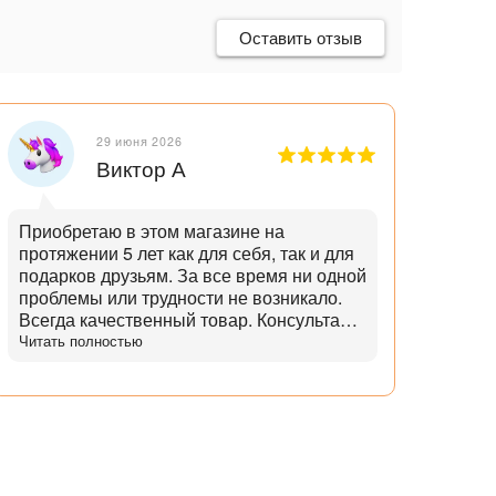
Оставить отзыв
29 июня 2026
Виктор А
Приобретаю в этом магазине на
Отли
протяжении 5 лет как для себя, так и для
танд
подарков друзьям. За все время ни одной
и опытн
проблемы или трудности не возникало.
лучш
Всегда качественный товар. Консультант
нет,
помогает с выбором и советами. Советы
Читать полностью
дает не с целью "впарить", а вдумчивые и
практичные. Советует не то, что дороже,
а то что практичнее. Огромный выбор
аксессуаров и запчастей. Доставка
всегда в срок, с точностью до 5 минут.
Всегда полная комплектация и