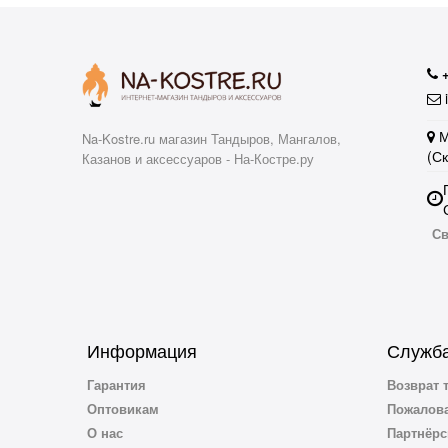
i
М
Na-Kostre.ru магазин Тандыров, Мангалов,
(С
Казанов и аксессуаров - На-Костре.ру
Св
Информация
Служба
Гарантия
Возврат 
Оптовикам
Пожалова
О нас
Партнёрс