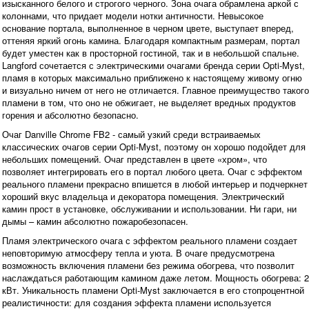
изысканного белого и строгого черного. Зона очага обрамлена аркой с
колоннами, что придает модели нотки античности. Невысокое
основание портала, выполненное в черном цвете, выступает вперед,
оттеняя яркий огонь камина. Благодаря компактным размерам, портал
будет уместен как в просторной гостиной, так и в небольшой спальне.
Langford сочетается с электрическими очагами бренда серии Opti-Myst,
пламя в которых максимально приближено к настоящему живому огню
и визуально ничем от него не отличается. Главное преимущество такого
пламени в том, что оно не обжигает, не выделяет вредных продуктов
горения и абсолютно безопасно.
Очаг Danville Chrome FB2 - самый узкий среди встраиваемых
классических очагов серии Opti-Myst, поэтому он хорошо подойдет для
небольших помещений. Очаг представлен в цвете «хром», что
позволяет интегрировать его в портал любого цвета. Очаг с эффектом
реального пламени прекрасно впишется в любой интерьер и подчеркнет
хороший вкус владельца и декоратора помещения. Электрический
камин прост в установке, обслуживании и использовании. Ни гари, ни
дымы – камин абсолютно пожаробезопасен.
Пламя электрического очага с эффектом реального пламени создает
неповторимую атмосферу тепла и уюта. В очаге предусмотрена
возможность включения пламени без режима обогрева, что позволит
наслаждаться работающим камином даже летом. Мощность обогрева: 2
кВт. Уникальность пламени Opti-Myst заключается в его стопроцентной
реалистичности: для создания эффекта пламени используется