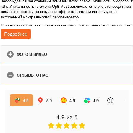
наслаждаться работающим камином даже летом. Мощность обогрева: 2
кВт. Уникальность пламени Opti-Myst заключается в его стопроцентной
реалистичности: для создания эффекта пламени используется
встроенный ультразвуковой парогенератор.
В очаге предусмотрена функция контроля интенсивности пламени. Для
удобства предусмотрен пульт дистанционного управления.
Подробнее
Благодаря электрическому камину в вашей квартире не только
появляется «живое» пламя, но происходит и увлажнение воздуха в
помещении. Очаг можно встроить в любой, подходящий по размеру
ФОТО И ВИДЕО
портал.
Камин с эффектом реального пламени создаст неповторимую
атмосферу уюта и комфорта в Вашем доме.
ОТЗЫВЫ О НАС
4.9
5.0
4.9
4.9
4.9
из 5