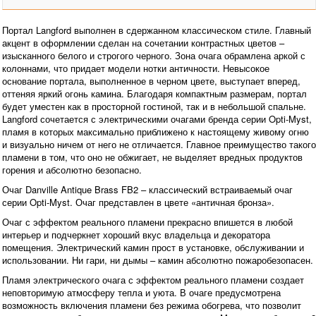
Портал Langford выполнен в сдержанном классическом стиле. Главный
акцент в оформлении сделан на сочетании контрастных цветов –
изысканного белого и строгого черного. Зона очага обрамлена аркой с
колоннами, что придает модели нотки античности. Невысокое
основание портала, выполненное в черном цвете, выступает вперед,
оттеняя яркий огонь камина. Благодаря компактным размерам, портал
будет уместен как в просторной гостиной, так и в небольшой спальне.
Langford сочетается с электрическими очагами бренда серии Opti-Myst,
пламя в которых максимально приближено к настоящему живому огню
и визуально ничем от него не отличается. Главное преимущество такого
пламени в том, что оно не обжигает, не выделяет вредных продуктов
горения и абсолютно безопасно.
Очаг Danville Antique Brass FB2 – классический встраиваемый очаг
серии Opti-Myst. Очаг представлен в цвете «античная бронза».
Очаг с эффектом реального пламени прекрасно впишется в любой
интерьер и подчеркнет хороший вкус владельца и декоратора
помещения. Электрический камин прост в установке, обслуживании и
использовании. Ни гари, ни дымы – камин абсолютно пожаробезопасен.
Пламя электрического очага с эффектом реального пламени создает
неповторимую атмосферу тепла и уюта. В очаге предусмотрена
возможность включения пламени без режима обогрева, что позволит