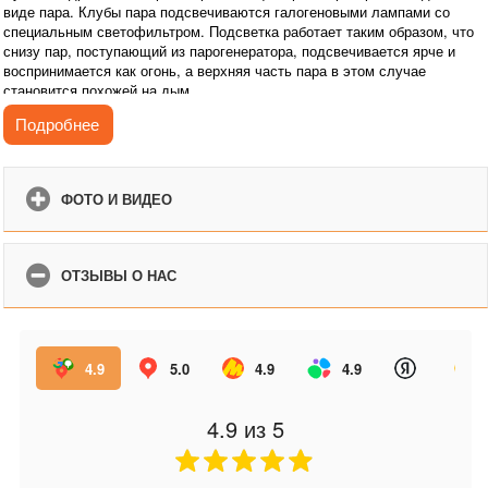
виде пара. Клубы пара подсвечиваются галогеновыми лампами со
специальным светофильтром. Подсветка работает таким образом, что
снизу пар, поступающий из парогенератора, подсвечивается ярче и
воспринимается как огонь, а верхняя часть пара в этом случае
становится похожей на дым.
В очаге предусмотрена функция контроля интенсивности пламени. Для
Подробнее
удобства предусмотрен пульт дистанционного управления.
Благодаря электрическому камину в вашей квартире не только
появляется «живое» пламя, но происходит и увлажнение воздуха в
ФОТО И ВИДЕО
помещении. Очаг можно встроить в любой, подходящий по размеру
портал.
Камин с эффектом реального пламени создаст неповторимую
ОТЗЫВЫ О НАС
атмосферу уюта и комфорта в Вашем доме.
4.9
5.0
4.9
4.9
4.9
из 5