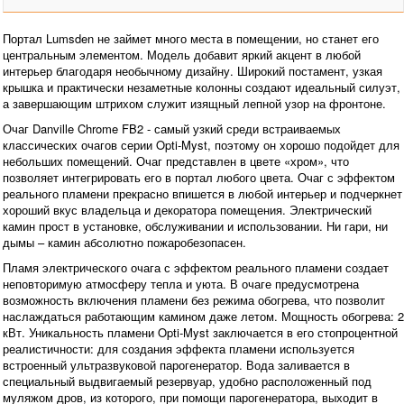
Портал Lumsden не займет много места в помещении, но станет его
центральным элементом. Модель добавит яркий акцент в любой
интерьер благодаря необычному дизайну. Широкий постамент, узкая
крышка и практически незаметные колонны создают идеальный силуэт,
а завершающим штрихом служит изящный лепной узор на фронтоне.
Очаг Danville Chrome FB2 - самый узкий среди встраиваемых
классических очагов серии Opti-Myst, поэтому он хорошо подойдет для
небольших помещений. Очаг представлен в цвете «хром», что
позволяет интегрировать его в портал любого цвета. Очаг с эффектом
реального пламени прекрасно впишется в любой интерьер и подчеркнет
хороший вкус владельца и декоратора помещения. Электрический
камин прост в установке, обслуживании и использовании. Ни гари, ни
дымы – камин абсолютно пожаробезопасен.
Пламя электрического очага с эффектом реального пламени создает
неповторимую атмосферу тепла и уюта. В очаге предусмотрена
возможность включения пламени без режима обогрева, что позволит
наслаждаться работающим камином даже летом. Мощность обогрева: 2
кВт. Уникальность пламени Opti-Myst заключается в его стопроцентной
реалистичности: для создания эффекта пламени используется
встроенный ультразвуковой парогенератор. Вода заливается в
специальный выдвигаемый резервуар, удобно расположенный под
муляжом дров, из которого, при помощи парогенератора, выходит в