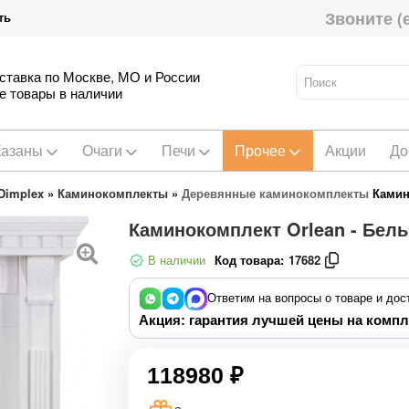
Звоните (
ть
ставка по Москве, МО и России
е товары в наличии
Казаны
Очаги
Печи
Прочее
Акции
До
Dimplex
»
Каминокомплекты
»
Деревянные каминокомплекты
Камин
Каминокомплект Orlean - Белый
В наличии
Код товара:
17682
Ответим на вопросы о товаре и дос
Акция: гарантия лучшей цены на компл
118980 ₽