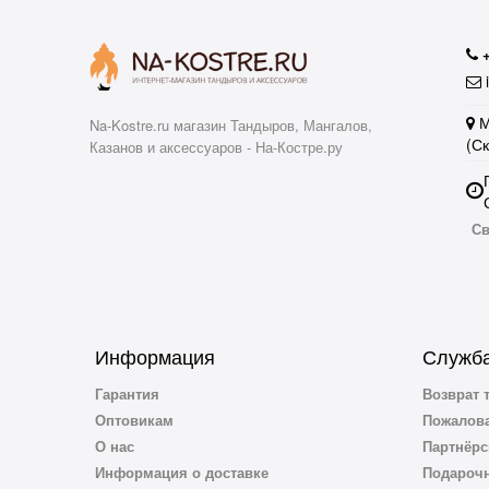
i
М
Na-Kostre.ru магазин Тандыров, Мангалов,
(С
Казанов и аксессуаров - На-Костре.ру
Св
Информация
Служба
Гарантия
Возврат 
Оптовикам
Пожалова
О нас
Партнёрс
Информация о доставке
Подароч