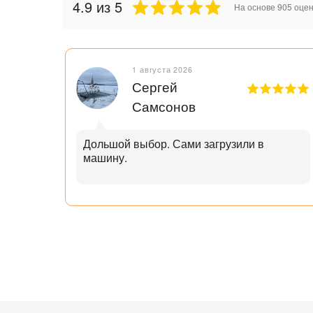
4.9
из 5
На основе
905
оцен
1 августа 2026
Сергей
Самсонов
рок.
Дольшой выбор. Сами загрузили в
машину.
ал с
узьям
ли
аю