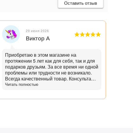
Оставить отзыв
29 июня 2026
Виктор А
Приобретаю в этом магазине на
Отли
протяжении 5 лет как для себя, так и для
танд
подарков друзьям. За все время ни одной
и опытн
проблемы или трудности не возникало.
лучш
Всегда качественный товар. Консультант
нет,
помогает с выбором и советами. Советы
Читать полностью
дает не с целью "впарить", а вдумчивые и
практичные. Советует не то, что дороже,
а то что практичнее. Огромный выбор
аксессуаров и запчастей. Доставка
всегда в срок, с точностью до 5 минут.
Всегда полная комплектация и
отсутствие дефектов. Даже сложные
доставки с этим магазином всегда без