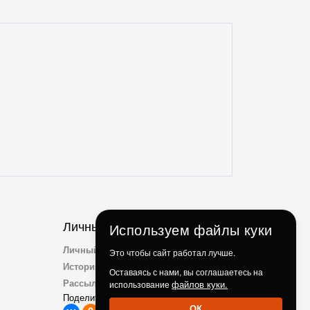
проблем. Консультанты всегда на связи,
отзывчивые и опытные. Особенно
понравилось, что консультант
ненавязчиво просит делиться личным
опытом использования и кулинарными
идеями по факту использования их
продукции. Ребята, вы молодцы!
Личный Кабинет
Используем файлы куки
Личный Кабинет
Это чтобы сайт работал лучше.
История заказов
Оставаясь с нами, вы соглашаетесь на
Рассылка
файлов куки.
использование
Поделиться с друзьми:
ОК