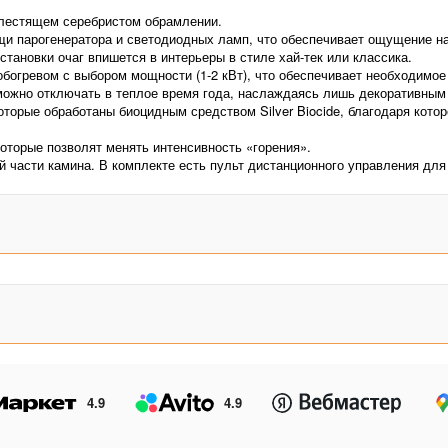
 блестящем серебристом обрамлении.
щи парогенератора и светодиодных ламп, что обеспечивает ощущение н
тановки очаг впишется в интерьеры в стиле хай-тек или классика.
обогревом с выбором мощности (1-2 кВт), что обеспечивает необходимо
в можно отключать в теплое время года, наслаждаясь лишь декоративны
которые обработаны биоцидным средством Silver Biocide, благодаря кот
 которые позволят менять интенсивность «горения».
й части камина. В комплекте есть пульт дистанционного управления дл
4.9
4.9