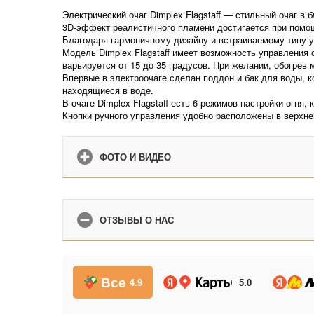
Электрический очаг Dimplex Flagstaff — стильный очаг в
3D-эффект реалистичного пламени достигается при помо
Благодаря гармоничному дизайну и встраиваемому типу ус
Модель Dimplex Flagstaff имеет возможность управления 
варьируется от 15 до 35 градусов. При желании, обогре
Впервые в электроочаге сделан поддон и бак для воды, 
находящиеся в воде.
В очаге Dimplex Flagstaff есть 6 режимов настройки огня,
Кнопки ручного управления удобно расположены в верхне
ФОТО И ВИДЕО
ОТЗЫВЫ О НАС
Все
4.9
5.0