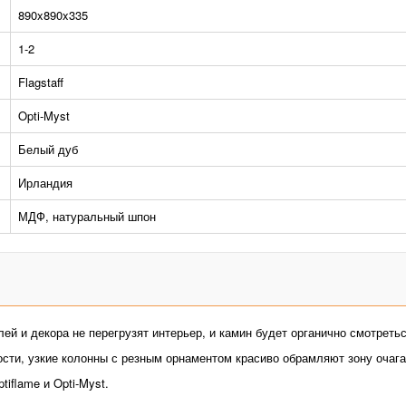
890x890x335
1-2
Flagstaff
Opti-Myst
Белый дуб
Ирландия
МДФ, натуральный шпон
ей и декора не перегрузят интерьер, и камин будет органично смотреть
сти, узкие колонны с резным орнаментом красиво обрамляют зону очага
iflame и Opti-Myst.