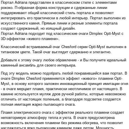
Портал Adriana представлен в классическом стиле с элементами
рококо. П-образная форма конструкции и сдержанные линии
поддерживают общий классический стиль портала и позволяют
интегрировать его практически в любой интерьер. Портал выполнен из
искусственного камня. Прямые линии и резные элементы портала
создают сдержанный, но изящный дизайн.
Портал Adriana подходит под классические очаги Dimplex Opti-Myst с
3D-эффектом «живого пламени».
Классический встраиваемый очаг Chesford серии Opti-Myst выполнен в
титановом цвете. Такой очаг выглядит сдержанно и элегантно.
Добавьте к этому очагу любое обрамление - и Вы получите идеальный
каминный ансамбль для своего интерьера.
Под эту модель можно подобрать любой понравившийся вам портал. В
очаге Dimplex Chesford применяется эффект «живого» пламени Opti-
Myst, в основу которого заложен инновационный принцип имитации огня
- в очаге мерцает пламя, практически неотличимое от настоящего. В
камине используется муляж дров ручной работы, которые невозможно
отличить от настоящих поленьев, а благодаря подсветке создается
полная имитация жарко пылающего очага.
Пламя электрического очага с эффектом реального пламени создает
неповторимую атмосферу тепла и уюта. В очаге предусмотрена
возможность включения пламени без режима обогрева, что позволит
наслаждаться ярко пылающим камином даже летом. Мощность