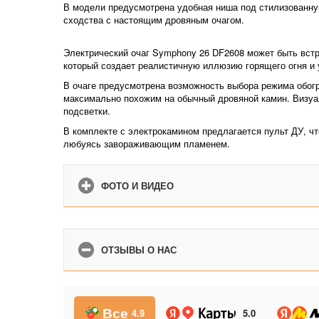
В модели предусмотрена удобная ниша под стилизованную
сходства с настоящим дровяным очагом.
Электрический очаг Symphony 26 DF2608 может быть встр
который создает реалистичную иллюзию горящего огня 
В очаге предусмотрена возможность выбора режима обогр
максимально похожим на обычный дровяной камин. Визуал
подсветки.
В комплекте с электрокамином предлагается пульт ДУ, ч
любуясь завораживающим пламенем.
ФОТО И ВИДЕО
ОТЗЫВЫ О НАС
Все
4.9
5.0