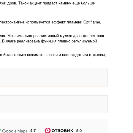
яжи дров. Такой акцент придаст камину еще больше
лектрокамине используется эффект пламени Optiflame,
рева. Максимально реалистичный муляж дров делает очаг
. В очаге реализована функция плавно регулируемой
о было только нажимать кнопки и наслаждаться отдыхом,
4.7
5.0