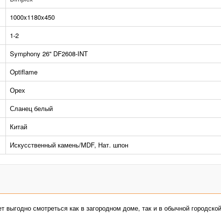
1000x1180x450
1-2
Symphony 26'' DF2608-INT
Optiflame
Орех
Сланец белый
Китай
Искусственный камень/MDF, Нат. шпон
ет выгодно смотреться как в загородном доме, так и в обычной городско