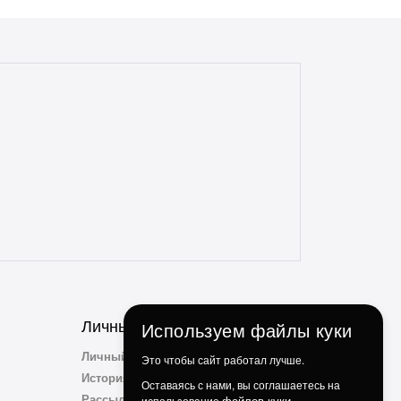
отсутствие дефектов. Даже сложные
доставки с этим магазином всегда без
проблем. Консультанты всегда на связи,
отзывчивые и опытные. Особенно
понравилось, что консультант
ненавязчиво просит делиться личным
опытом использования и кулинарными
идеями по факту использования их
продукции. Ребята, вы молодцы!
Личный Кабинет
Используем файлы куки
Личный Кабинет
Это чтобы сайт работал лучше.
История заказов
Оставаясь с нами, вы соглашаетесь на
Рассылка
файлов куки.
использование