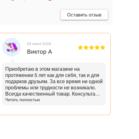
Оставить отзыв
29 июня 2026
Виктор А
Приобретаю в этом магазине на
Отли
протяжении 5 лет как для себя, так и для
танд
подарков друзьям. За все время ни одной
и опытн
проблемы или трудности не возникало.
лучш
Всегда качественный товар. Консультант
нет,
помогает с выбором и советами. Советы
Читать полностью
дает не с целью "впарить", а вдумчивые и
практичные. Советует не то, что дороже,
а то что практичнее. Огромный выбор
аксессуаров и запчастей. Доставка
всегда в срок, с точностью до 5 минут.
Всегда полная комплектация и