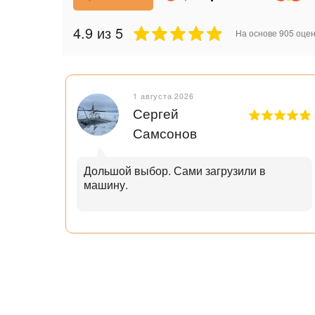
4.9
из 5
На основе
905
оцен
1 августа 2026
Сергей
Самсонов
рок.
Дольшой выбор. Сами загрузили в
машину.
ал с
узьям
ли
аю