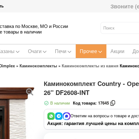
Звоните (
ть
ставка по Москве, МО и России
е товары в наличии
Казаны
Очаги
Печи
Прочее
Акции
До
Dimplex
»
Каминокомплекты
»
Каминокомплекты из камня
Каминоко
Каминокомплект Country - Ор
26'' DF2608-INT
В наличии
Код товара:
17645
Ответим на вопросы о товаре и дос
Акция: гарантия лучшей цены на компл