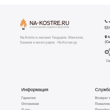
i
М
Na-Kostre.ru магазин Тандыров, Мангалов,
(С
Казанов и аксессуаров - На-Костре.ру
Св
Информация
Служба
Гарантия
Возврат 
Оптовикам
Пожалова
О нас
Партнёрс