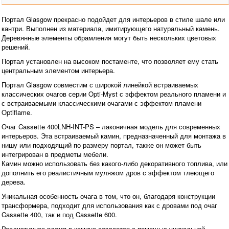
Портал Glasgow прекрасно подойдет для интерьеров в стиле шале или
кантри. Выполнен из материала, имитирующего натуральный камень.
Деревянные элементы обрамления могут быть нескольких цветовых
решений.
Портал установлен на высоком постаменте, что позволяет ему стать
центральным элементом интерьера.
Портал Glasgow совместим с широкой линейкой встраиваемых
классических очагов серии Opti-Myst с эффектом реального пламени и
с встраиваемыми классическими очагами с эффектом пламени
Optiflame.
Очаг Cassette 400LNH-INT-PS – лаконичная модель для современных
интерьеров. Эта встраиваемый камин, предназначенный для монтажа в
нишу или подходящий по размеру портал, также он может быть
интегрирован в предметы мебели.
Камин можно использовать без какого-либо декоративного топлива, или
дополнить его реалистичным муляжом дров с эффектом тлеющего
дерева.
Уникальная особенность очага в том, что он, благодаря конструкции
трансформера, подходит для использования как с дровами под очаг
Cassette 400, так и под Cassette 600.
Реалистичное пламя в камине создается с помощью уникальной