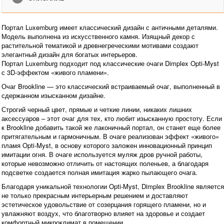
Портал Luxemburg имеет классический дизайн с античными деталями.
Модель выполнена из искусственного камня. Изящный декор с
растительной тематикой и древнегреческими мотивами создают
элегантный дизайн для богатых интерьеров.
Портал Luxemburg подходит под классические очаги Dimplex Opti-Myst
с 3D-эффектом «живого пламени».
Очаг Brookline — это классический встраиваемый очаг, выполненный в
сдержанном изысканном дизайне.
Строгий черный цвет, прямые и четкие линии, никаких лишних
аксессуаров – этот очаг для тех, кто любит изысканную простоту. Если
к Brookline добавить такой же лаконичный портал, он станет еще более
притягательным и гармоничным. В очаге реализован эффект «живого»
пламя Opti-Myst, в основу которого заложен инновационный принцип
имитации огня. В очаге используется муляж дров ручной работы,
которые невозможно отличить от настоящих поленьев, а благодаря
подсветке создается полная имитация жарко пылающего очага.
Благодаря уникальной технологии Opti-Myst, Dimplex Brookline является
не только прекрасным интерьерным решением и доставляют
эстетическое удовольствие от созерцания горящего пламени, но и
увлажняют воздух, что благотворно влияет на здоровье и создает
комфортный микроклимат в помещении.