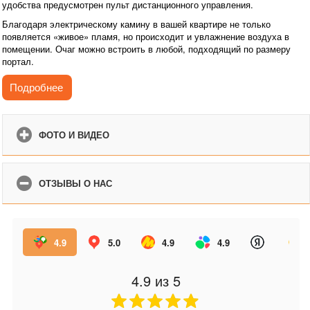
удобства предусмотрен пульт дистанционного управления.
Благодаря электрическому камину в вашей квартире не только
появляется «живое» пламя, но происходит и увлажнение воздуха в
помещении. Очаг можно встроить в любой, подходящий по размеру
портал.
Камин с эффектом реального пламени создаст неповторимую
Подробнее
атмосферу уюта и комфорта в Вашем доме.
ФОТО И ВИДЕО
ОТЗЫВЫ О НАС
4.9
5.0
4.9
4.9
4.9
из 5