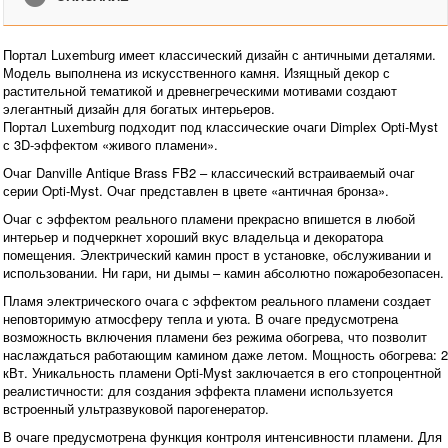
Портал Luxemburg имеет классический дизайн с античными деталями.
Модель выполнена из искусственного камня. Изящный декор с
растительной тематикой и древнегреческими мотивами создают
элегантный дизайн для богатых интерьеров.
Портал Luxemburg подходит под классические очаги Dimplex Opti-Myst
с 3D-эффектом «живого пламени».
Очаг Danville Antique Brass FB2 – классический встраиваемый очаг
серии Opti-Myst. Очаг представлен в цвете «античная бронза».
Очаг с эффектом реального пламени прекрасно впишется в любой
интерьер и подчеркнет хороший вкус владельца и декоратора
помещения. Электрический камин прост в установке, обслуживании и
использовании. Ни гари, ни дымы – камин абсолютно пожаробезопасен.
Пламя электрического очага с эффектом реального пламени создает
неповторимую атмосферу тепла и уюта. В очаге предусмотрена
возможность включения пламени без режима обогрева, что позволит
наслаждаться работающим камином даже летом. Мощность обогрева: 2
кВт. Уникальность пламени Opti-Myst заключается в его стопроцентной
реалистичности: для создания эффекта пламени используется
встроенный ультразвуковой парогенератор.
В очаге предусмотрена функция контроля интенсивности пламени. Для