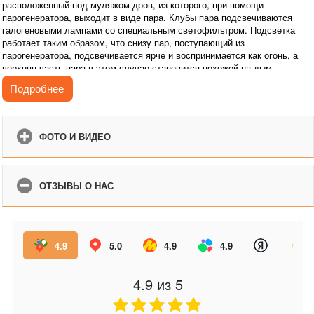
расположенный под муляжом дров, из которого, при помощи
парогенератора, выходит в виде пара. Клубы пара подсвечиваются
галогеновыми лампами со специальным светофильтром. Подсветка
работает таким образом, что снизу пар, поступающий из
парогенератора, подсвечивается ярче и воспринимается как огонь, а
верхняя часть пара в этом случае становится похожей на дым.
В очаге предусмотрена функция контроля интенсивности пламени. Для
Подробнее
удобства предусмотрен пульт дистанционного управления.
Благодаря электрическому камину в вашей квартире не только
появляется «живое» пламя, но происходит и увлажнение воздуха в
ФОТО И ВИДЕО
помещении. Очаг можно встроить в любой, подходящий по размеру
портал.
Камин с эффектом реального пламени создаст неповторимую
ОТЗЫВЫ О НАС
атмосферу уюта и комфорта в Вашем доме.
4.9
5.0
4.9
4.9
4.9
из 5