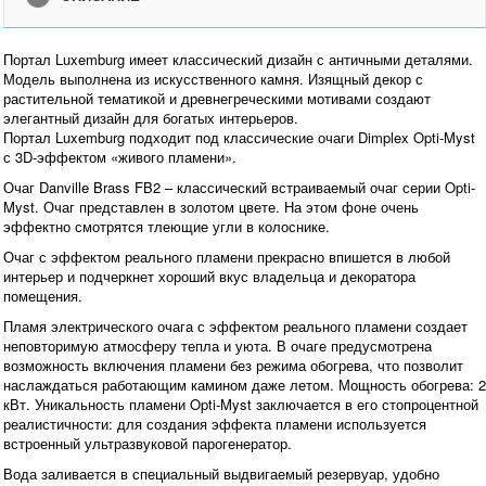
Портал Luxemburg имеет классический дизайн с античными деталями.
Модель выполнена из искусственного камня. Изящный декор с
растительной тематикой и древнегреческими мотивами создают
элегантный дизайн для богатых интерьеров.
Портал Luxemburg подходит под классические очаги Dimplex Opti-Myst
с 3D-эффектом «живого пламени».
Очаг Danville Brass FB2 – классический встраиваемый очаг серии Opti-
Myst. Очаг представлен в золотом цвете. На этом фоне очень
эффектно смотрятся тлеющие угли в колоснике.
Очаг с эффектом реального пламени прекрасно впишется в любой
интерьер и подчеркнет хороший вкус владельца и декоратора
помещения.
Пламя электрического очага с эффектом реального пламени создает
неповторимую атмосферу тепла и уюта. В очаге предусмотрена
возможность включения пламени без режима обогрева, что позволит
наслаждаться работающим камином даже летом. Мощность обогрева: 2
кВт. Уникальность пламени Opti-Myst заключается в его стопроцентной
реалистичности: для создания эффекта пламени используется
встроенный ультразвуковой парогенератор.
Вода заливается в специальный выдвигаемый резервуар, удобно