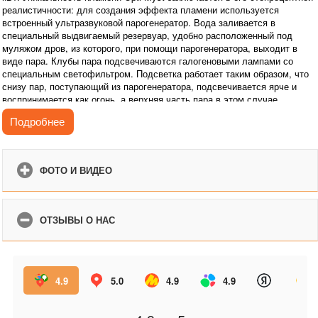
реалистичности: для создания эффекта пламени используется
встроенный ультразвуковой парогенератор. Вода заливается в
специальный выдвигаемый резервуар, удобно расположенный под
муляжом дров, из которого, при помощи парогенератора, выходит в
виде пара. Клубы пара подсвечиваются галогеновыми лампами со
специальным светофильтром. Подсветка работает таким образом, что
снизу пар, поступающий из парогенератора, подсвечивается ярче и
воспринимается как огонь, а верхняя часть пара в этом случае
становится похожей на дым.
Подробнее
В очаге предусмотрена функция контроля интенсивности пламени. Для
удобства предусмотрен пульт дистанционного управления.
Благодаря электрическому камину в вашей квартире не только
ФОТО И ВИДЕО
появляется «живое» пламя, но происходит и увлажнение воздуха в
помещении. Очаг можно встроить в любой, подходящий по размеру
портал.
ОТЗЫВЫ О НАС
Камин с эффектом реального пламени создаст неповторимую
атмосферу уюта и комфорта в Вашем доме.
4.9
5.0
4.9
4.9