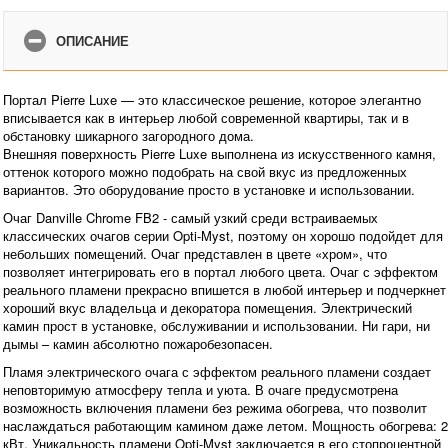
ОПИСАНИЕ
Портал Pierre Luxe — это классическое решение, которое элегантно
вписывается как в интерьер любой современной квартиры, так и в
обстановку шикарного загородного дома.
Внешняя поверхность Pierre Luxe выполнена из искусственного камня,
оттенок которого можно подобрать на свой вкус из предложенных
вариантов. Это оборудование просто в установке и использовании.
Очаг Danville Chrome FB2 - самый узкий среди встраиваемых
классических очагов серии Opti-Myst, поэтому он хорошо подойдет для
небольших помещений. Очаг представлен в цвете «хром», что
позволяет интегрировать его в портал любого цвета. Очаг с эффектом
реального пламени прекрасно впишется в любой интерьер и подчеркнет
хороший вкус владельца и декоратора помещения. Электрический
камин прост в установке, обслуживании и использовании. Ни гари, ни
дымы – камин абсолютно пожаробезопасен.
Пламя электрического очага с эффектом реального пламени создает
неповторимую атмосферу тепла и уюта. В очаге предусмотрена
возможность включения пламени без режима обогрева, что позволит
наслаждаться работающим камином даже летом. Мощность обогрева: 2
кВт. Уникальность пламени Opti-Myst заключается в его стопроцентной