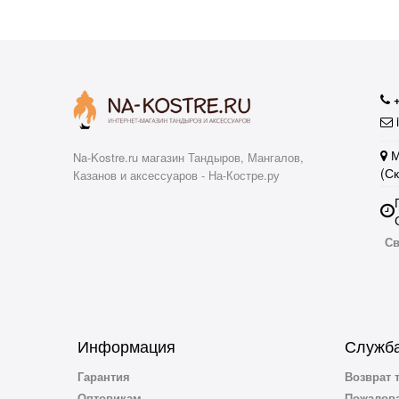
i
М
Na-Kostre.ru магазин Тандыров, Мангалов,
(С
Казанов и аксессуаров - На-Костре.ру
Св
Информация
Служба
Гарантия
Возврат 
Оптовикам
Пожалова