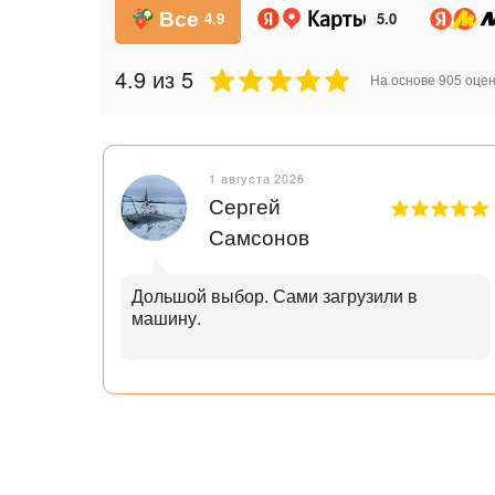
Все
4.9
5.0
4.9
из 5
На основе
905
оцен
1 августа 2026
Сергей
Самсонов
рок.
Дольшой выбор. Сами загрузили в
машину.
ал с
узьям
ли
аю