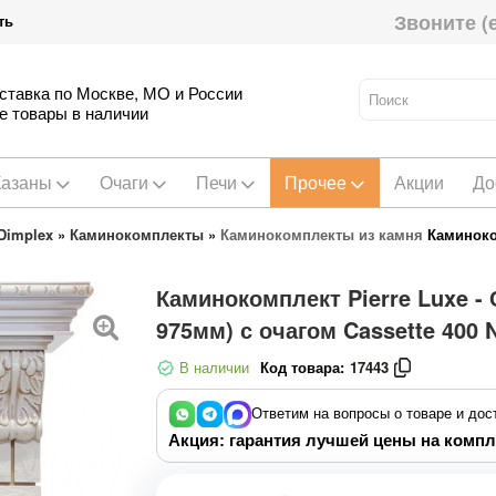
Звоните (
ть
ставка по Москве, МО и России
е товары в наличии
Казаны
Очаги
Печи
Прочее
Акции
До
Dimplex
»
Каминокомплекты
»
Каминокомплекты из камня
Каминоко
Каминокомплект Pierre Luxe -
975мм) с очагом Cassette 400 
В наличии
Код товара:
17443
Ответим на вопросы о товаре и дос
Акция: гарантия лучшей цены на компл