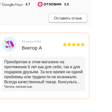
4.7
5.0
Оставить отзыв
29 июня 2026
Виктор А
Приобретаю в этом магазине на
Отли
протяжении 5 лет как для себя, так и для
танд
подарков друзьям. За все время ни одной
и опытн
проблемы или трудности не возникало.
лучш
Всегда качественный товар. Консультант
нет,
помогает с выбором и советами. Советы
Читать полностью
дает не с целью "впарить", а вдумчивые и
практичные. Советует не то, что дороже,
а то что практичнее. Огромный выбор
аксессуаров и запчастей. Доставка
всегда в срок, с точностью до 5 минут.