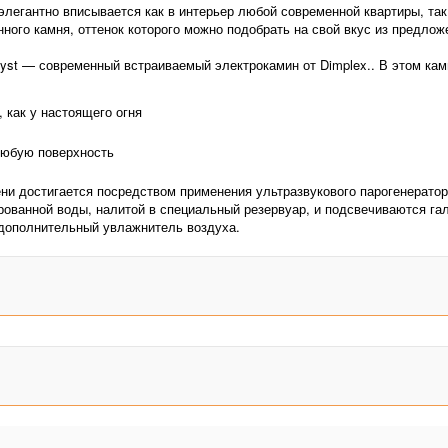
элегантно вписывается как в интерьер любой современной квартиры, так
нного камня, оттенок которого можно подобрать на свой вкус из предлож
-Myst — современный встраиваемый электрокамин от Dimplex.. В этом к
как у настоящего огня
любую поверхность
ени достигается посредством применения ультразвукового парогенерат
ованной воды, налитой в специальный резервуар, и подсвечиваются г
 дополнительный увлажнитель воздуха.