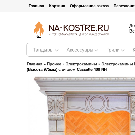
Главная
Корзина
Оформление заказа
Перезвони
До
Вс
Тандыры
Аксессуары
Грили
Главная
»
Прочее
»
Электрокамины
»
Электрокамины 
(Высота 975мм) с очагом Cassette 400 NH