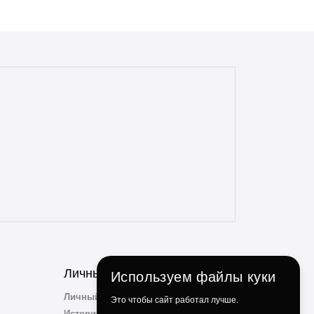
Всегда полная комплектация и
отсутствие дефектов. Даже сложные
доставки с этим магазином всегда без
проблем. Консультанты всегда на связи,
отзывчивые и опытные. Особенно
понравилось, что консультант
ненавязчиво просит делиться личным
опытом использования и кулинарными
идеями по факту использования их
продукции. Ребята, вы молодцы!
Личный Кабинет
Используем файлы куки
Личный Кабинет
Это чтобы сайт работал лучше.
История заказов