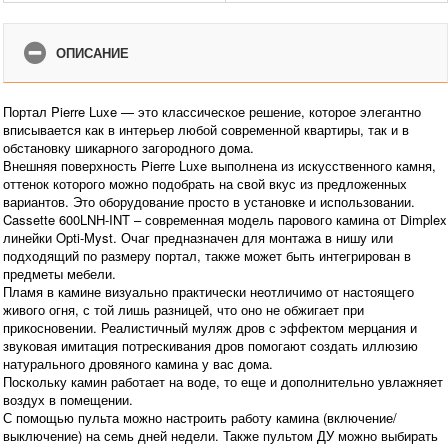
ОПИСАНИЕ
Портал Pierre Luxe — это классическое решение, которое элегантно
вписывается как в интерьер любой современной квартиры, так и в
обстановку шикарного загородного дома.
Внешняя поверхность Pierre Luxe выполнена из искусственного камня,
оттенок которого можно подобрать на свой вкус из предложенных
вариантов. Это оборудование просто в установке и использовании.
Cassette 600LNH-INT – современная модель парового камина от Dimplex
линейки Opti-Myst. Очаг предназначен для монтажа в нишу или
подходящий по размеру портал, также может быть интегрирован в
предметы мебели.
Пламя в камине визуально практически неотличимо от настоящего
живого огня, с той лишь разницей, что оно не обжигает при
прикосновении. Реалистичный муляж дров с эффектом мерцания и
звуковая имитация потрескивания дров помогают создать иллюзию
натурального дровяного камина у вас дома.
Поскольку камин работает на воде, то еще и дополнительно увлажняет
воздух в помещении.
С помощью пульта можно настроить работу камина (включение/
выключение) на семь дней недели. Также пультом ДУ можно выбирать