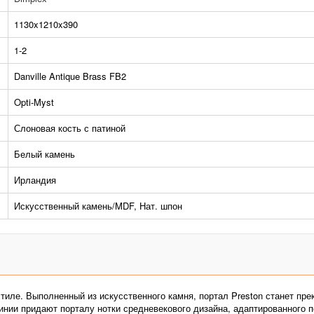
1130x1210x390
1-2
Danville Antique Brass FB2
Opti-Myst
Слоновая кость с патиной
Белый камень
Ирландия
Искусственный камень/MDF, Нат. шпон
тиле. Выполненный из искусственного камня, портал Preston станет пр
инии придают порталу нотки средневекового дизайна, адаптированного 