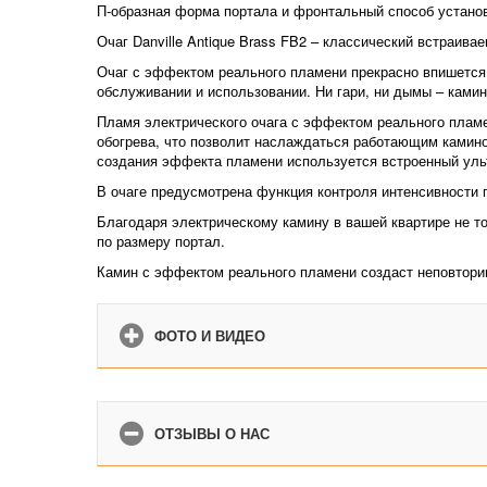
П-образная форма портала и фронтальный способ установ
Очаг Danville Antique Brass FB2 – классический встраивае
Очаг с эффектом реального пламени прекрасно впишется 
обслуживании и использовании. Ни гари, ни дымы – ками
Пламя электрического очага с эффектом реального плам
обогрева, что позволит наслаждаться работающим камином
создания эффекта пламени используется встроенный ульт
В очаге предусмотрена функция контроля интенсивности 
Благодаря электрическому камину в вашей квартире не т
по размеру портал.
Камин с эффектом реального пламени создаст неповтор
ФОТО И ВИДЕО
ОТЗЫВЫ О НАС