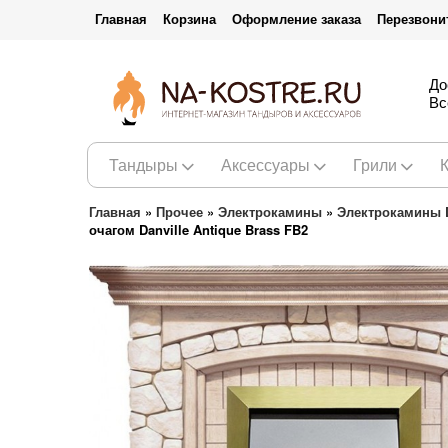
Главная
Корзина
Оформление заказа
Перезвони
До
Вс
Тандыры
Аксессуары
Грили
Главная
»
Прочее
»
Электрокамины
»
Электрокамины 
очагом Danville Antique Brass FB2