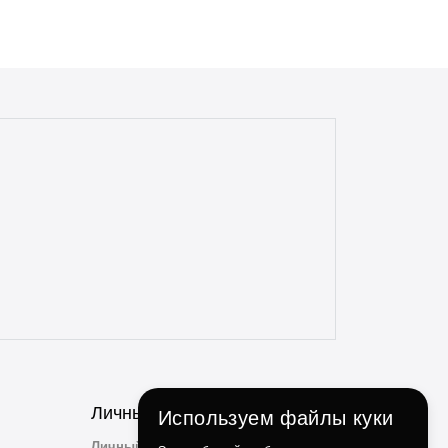
аксессуаров и запчастей. Доставка
всегда в срок, с точностью до 5 минут.
Всегда полная комплектация и
отсутствие дефектов. Даже сложные
доставки с этим магазином всегда без
проблем. Консультанты всегда на связи,
отзывчивые и опытные. Особенно
понравилось, что консультант
ненавязчиво просит делиться личным
опытом использования и кулинарными
идеями по факту использования их
продукции. Ребята, вы молодцы!
Личный Кабинет
Используем файлы куки
Личный Кабинет