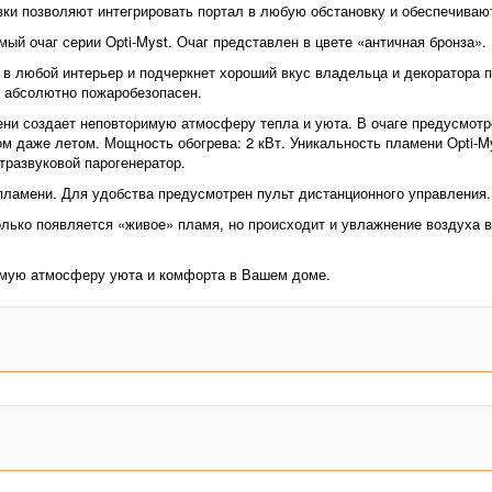
ки позволяют интегрировать портал в любую обстановку и обеспечивают
мый очаг серии Opti-Myst. Очаг представлен в цвете «античная бронза».
в любой интерьер и подчеркнет хороший вкус владельца и декоратора п
н абсолютно пожаробезопасен.
ени создает неповторимую атмосферу тепла и уюта. В очаге предусмот
 даже летом. Мощность обогрева: 2 кВт. Уникальность пламени Opti-My
развуковой парогенератор.
пламени. Для удобства предусмотрен пульт дистанционного управления.
олько появляется «живое» пламя, но происходит и увлажнение воздуха 
имую атмосферу уюта и комфорта в Вашем доме.