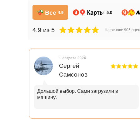
Все
4.9
5.0
4.9
из 5
На основе
905
оцен
1 августа 2026
Сергей
Самсонов
рок.
Дольшой выбор. Сами загрузили в
машину.
ал с
узьям
ли
аю