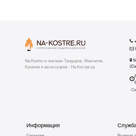
i
М
Na-Kostre.ru магазин Тандыров, Мангалов,
(С
Казанов и аксессуаров - На-Костре.ру
Св
Информация
Служба
Гарантия
Возврат 