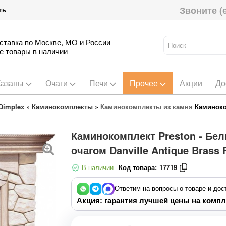
Звоните (
ть
ставка по Москве, МО и России
е товары в наличии
Казаны
Очаги
Печи
Прочее
Акции
До
Dimplex
»
Каминокомплекты
»
Каминокомплекты из камня
Каминоко
Каминокомплект Preston - Бел
очагом Danville Antique Brass 
В наличии
Код товара:
17719
Ответим на вопросы о товаре и дос
Акция: гарантия лучшей цены на компл