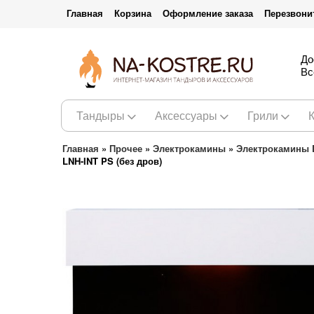
Главная
Корзина
Оформление заказа
Перезвони
До
Вс
Тандыры
Аксессуары
Грили
Главная
»
Прочее
»
Электрокамины
»
Электрокамины 
LNH-INT PS (без дров)