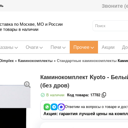
Звоните (
ть
ставка по Москве, МО и России
е товары в наличии
Казаны
Очаги
Печи
Прочее
Акции
До
Dimplex
»
Каминокомплекты
»
Стандартные каминокомплекты
Камин
Каминокомплект Kyoto - Белый
(без дров)
В наличии
Код товара:
17782
Ответим на вопросы о товаре и дос
Акция: гарантия лучшей цены на компл