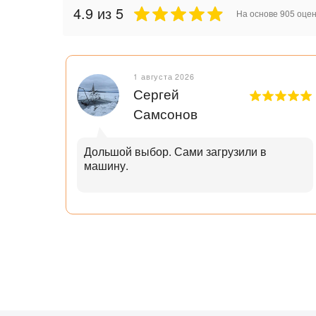
4.9
из 5
На основе
905
оцен
1 августа 2026
Сергей
Самсонов
рок.
Дольшой выбор. Сами загрузили в
машину.
ал с
узьям
ли
аю