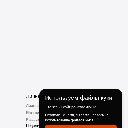
доставки с этим магазином всегда без
проблем. Консультанты всегда на связи,
отзывчивые и опытные. Особенно
понравилось, что консультант
ненавязчиво просит делиться личным
опытом использования и кулинарными
идеями по факту использования их
продукции. Ребята, вы молодцы!
Личный Кабинет
Используем файлы куки
Личный Кабинет
Это чтобы сайт работал лучше.
История заказов
Оставаясь с нами, вы соглашаетесь на
Рассылка
файлов куки.
использование
Поделиться с друзьми: