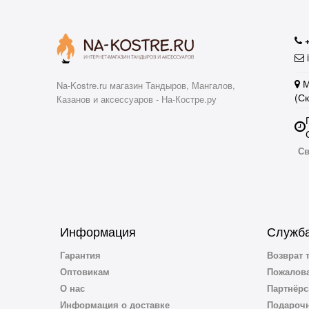
i
М
Na-Kostre.ru магазин Тандыров, Мангалов,
(С
Казанов и аксессуаров - На-Костре.ру
Св
Информация
Служба
Гарантия
Возврат 
Оптовикам
Пожалова
О нас
Партнёрс
Информация о доставке
Подароч