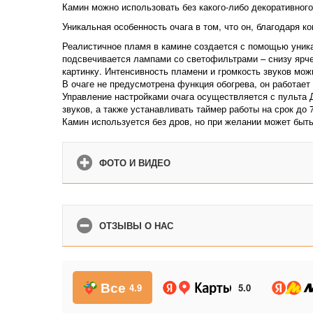
Камин можно использовать без какого-либо декоративног
Уникальная особенность очага в том, что он, благодаря к
Реалистичное пламя в камине создается с помощью уникал
подсвечивается лампами со светофильтрами – снизу ярче,
картинку. Интенсивность пламени и громкость звуков мож
В очаге не предусмотрена функция обогрева, он работает
Управление настройками очага осуществляется с пульта 
звуков, а также устанавливать таймер работы на срок до 7
Камин используется без дров, но при желании может бы
ФОТО И ВИДЕО
ОТЗЫВЫ О НАС
Все
4.9
5.0