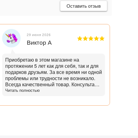
Оставить отзыв
29 июня 2026
Виктор А
Приобретаю в этом магазине на
Отли
протяжении 5 лет как для себя, так и для
танд
подарков друзьям. За все время ни одной
и опытн
проблемы или трудности не возникало.
лучш
Всегда качественный товар. Консультант
нет,
помогает с выбором и советами. Советы
Читать полностью
дает не с целью "впарить", а вдумчивые и
практичные. Советует не то, что дороже,
а то что практичнее. Огромный выбор
аксессуаров и запчастей. Доставка
всегда в срок, с точностью до 5 минут.
Всегда полная комплектация и
отсутствие дефектов. Даже сложные