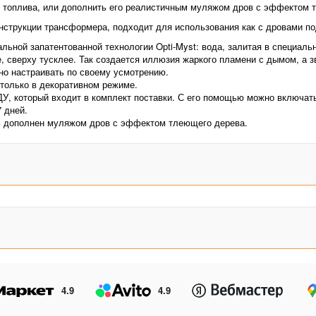
о топлива, или дополнить его реалистичным муляжом дров с эффектом 
онструкции трансформера, подходит для использования как с дровами под 
ьной запатентованной технологии Opti-Myst: вода, залитая в специальны
 сверху тусклее. Так создается иллюзия жаркого пламени с дымом, а з
но настраивать по своему усмотрению.
 только в декоративном режиме.
ДУ, который входит в комплект поставки. С его помощью можно включат
 дней.
ть дополнен муляжом дров с эффектом тлеющего дерева.
4.9
4.9