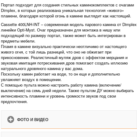
Портал подходит для создания стильных каминокомплектов с очагами
Dimplex, в которых реализована уникальная технология «живого»
пламени, благодаря которой огонь в камине выглядит как настоящий.
Cassette 400LNH-INT – современная модель парового камина от Dimplex
линейки Opti-Myst. Очаг предназначен для монтажа в нишу или
подходящий по размеру портал, также может быть интегрирован в
предметы мебели.
Пламя в камине визуально практически неотличимо от настоящего
живого огня, с той лишь разницей, что оно не обжигает при
прикосновении. Реалистичный муляж дров с эффектом мерцания и
звуковая имитация потрескивания дров помогают создать иллюзию
натурального дровяного камина у вас дома.
Поскольку камин работает на воде, то он еще и дополнительно
увлажняет воздух в помещении.
С помощью пульта можно настроить работу камина (включение/
выключение) на семь дней недели. Также пультом ДУ можно выбирать
интенсивность пламени и уровень громкости звуков под свои
предпочтения.
ФОТО И ВИДЕО