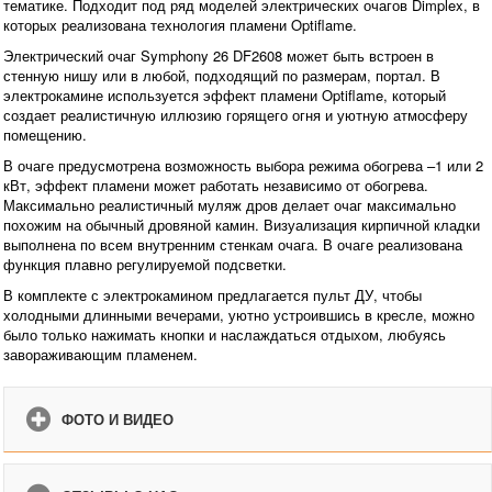
тематике. Подходит под ряд моделей электрических очагов Dimplex, в
которых реализована технология пламени Optiflame.
Электрический очаг Symphony 26 DF2608 может быть встроен в
стенную нишу или в любой, подходящий по размерам, портал. В
электрокамине используется эффект пламени Optiflame, который
создает реалистичную иллюзию горящего огня и уютную атмосферу
помещению.
В очаге предусмотрена возможность выбора режима обогрева –1 или 2
кВт, эффект пламени может работать независимо от обогрева.
Максимально реалистичный муляж дров делает очаг максимально
похожим на обычный дровяной камин. Визуализация кирпичной кладки
выполнена по всем внутренним стенкам очага. В очаге реализована
функция плавно регулируемой подсветки.
В комплекте с электрокамином предлагается пульт ДУ, чтобы
холодными длинными вечерами, уютно устроившись в кресле, можно
было только нажимать кнопки и наслаждаться отдыхом, любуясь
завораживающим пламенем.
ФОТО И ВИДЕО