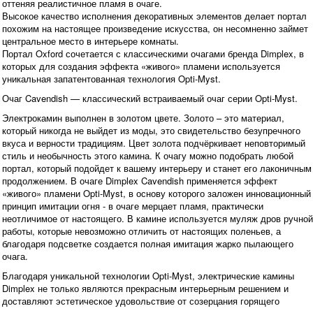
оттеняя реалистичное пламя в очаге.
Высокое качество исполнения декоративных элементов делает портал
похожим на настоящее произведение искусства, он несомненно займет
центральное место в интерьере комнаты.
Портал Oxford сочетается с классическими очагами бренда Dimplex, в
которых для создания эффекта «живого» пламени используется
уникальная запатентованная технология Opti-Myst.
Очаг Cavendish — классический встраиваемый очаг серии Opti-Myst.
Электрокамин выполнен в золотом цвете. Золото – это материал,
который никогда не выйдет из моды, это свидетельство безупречного
вкуса и верности традициям. Цвет золота подчёркивает неповторимый
стиль и необычность этого камина. К очагу можно подобрать любой
портал, который подойдет к вашему интерьеру и станет его лаконичным
продолжением. В очаге Dimplex Cavendish применяется эффект
«живого» пламени Opti-Myst, в основу которого заложен инновационный
принцип имитации огня - в очаге мерцает пламя, практически
неотличимое от настоящего. В камине используется муляж дров ручной
работы, которые невозможно отличить от настоящих поленьев, а
благодаря подсветке создается полная имитация жарко пылающего
очага.
Благодаря уникальной технологии Opti-Myst, электрические камины
Dimplex не только являются прекрасным интерьерным решением и
доставляют эстетическое удовольствие от созерцания горящего