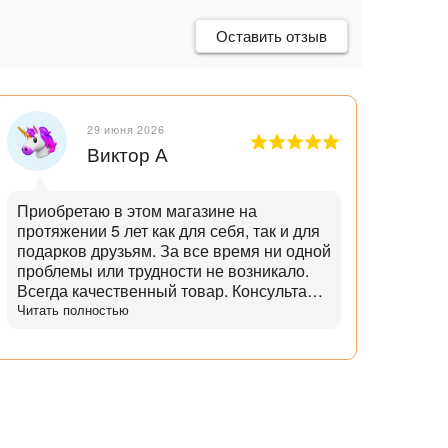
Оставить отзыв
29 июня 2026
Виктор А
Приобретаю в этом магазине на
Отли
протяжении 5 лет как для себя, так и для
танд
подарков друзьям. За все время ни одной
и опытн
проблемы или трудности не возникало.
лучш
Всегда качественный товар. Консультант
нет,
помогает с выбором и советами. Советы
Читать полностью
дает не с целью "впарить", а вдумчивые и
практичные. Советует не то, что дороже,
а то что практичнее. Огромный выбор
аксессуаров и запчастей. Доставка
всегда в срок, с точностью до 5 минут.
Всегда полная комплектация и