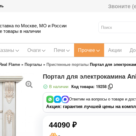
Звоните (
ть
ставка по Москве, МО и России
е товары в наличии
Казаны
Очаги
Печи
Прочее
Акции
До
eal Flame
»
Порталы
»
Пристенные порталы
Портал для электрокам
Портал для электрокамина An
В наличии
Код товара:
19258
Ответим на вопросы о товаре и дос
Акция: гарантия лучшей цены на компл
44090 ₽