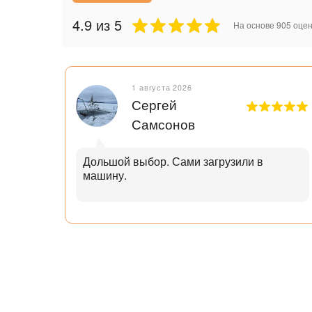
4.9
из 5
На основе
905
оцен
1 августа 2026
Сергей
Самсонов
рок.
Дольшой выбор. Сами загрузили в
машину.
ал с
узьям
ли
аю