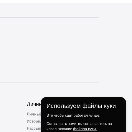
отсутствие дефектов. Даже сложные
доставки с этим магазином всегда без
проблем. Консультанты всегда на связи,
отзывчивые и опытные. Особенно
понравилось, что консультант
ненавязчиво просит делиться личным
опытом использования и кулинарными
идеями по факту использования их
продукции. Ребята, вы молодцы!
Личный Кабинет
Используем файлы куки
Личный Кабинет
Это чтобы сайт работал лучше.
История заказов
Оставаясь с нами, вы соглашаетесь на
Рассылка
файлов куки.
использование