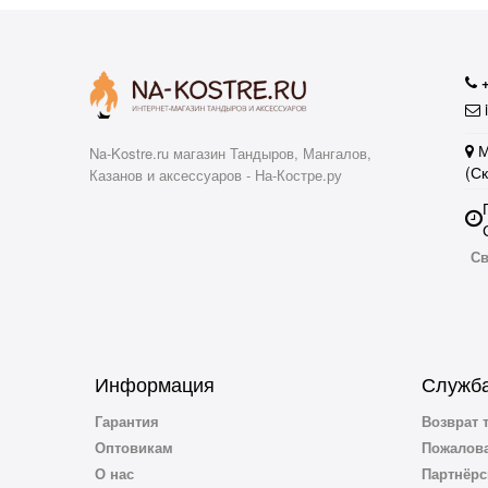
i
М
Na-Kostre.ru магазин Тандыров, Мангалов,
(С
Казанов и аксессуаров - На-Костре.ру
Св
Информация
Служба
Гарантия
Возврат 
Оптовикам
Пожалова
О нас
Партнёрс