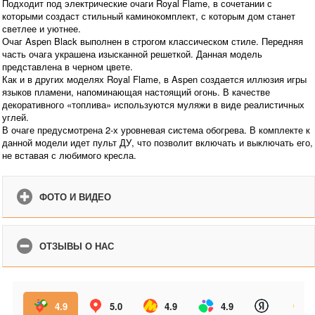
Подходит под электрические очаги Royal Flame, в сочетании с
которыми создаст стильный каминокомплект, с которым дом станет
светлее и уютнее.
Очаг Aspen Black выполнен в строгом классическом стиле. Передняя
часть очага украшена изысканной решеткой. Данная модель
представлена в черном цвете.
Как и в других моделях Royal Flame, в Aspen создается иллюзия игры
языков пламени, напоминающая настоящий огонь. В качестве
декоративного «топлива» используются муляжи в виде реалистичных
углей.
В очаге предусмотрена 2-х уровневая система обогрева. В комплекте к
данной модели идет пульт ДУ, что позволит включать и выключать его,
не вставая с любимого кресла.
ФОТО И ВИДЕО
ОТЗЫВЫ О НАС
4.9
5.0
4.9
4.9