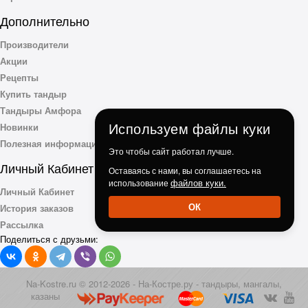
Дополнительно
Производители
Акции
Рецепты
Купить тандыр
Тандыры Амфора
Используем файлы куки
Новинки
Полезная информация
Это чтобы сайт работал лучше.
Личный Кабинет
Оставаясь с нами, вы соглашаетесь на
файлов куки.
использование
Личный Кабинет
ОК
История заказов
Рассылка
Поделиться с друзьми:
Na-Kostre.ru © 2012-2026 - На-Костре.ру - тандыры, мангалы,
казаны