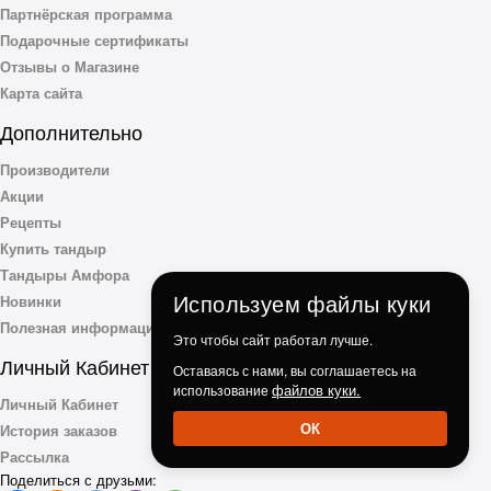
Партнёрская программа
Подарочные сертификаты
Отзывы о Магазине
Карта сайта
Дополнительно
Производители
Акции
Рецепты
Купить тандыр
Тандыры Амфора
Используем файлы куки
Новинки
Полезная информация
Это чтобы сайт работал лучше.
Личный Кабинет
Оставаясь с нами, вы соглашаетесь на
файлов куки.
использование
Личный Кабинет
ОК
История заказов
Рассылка
Поделиться с друзьми: