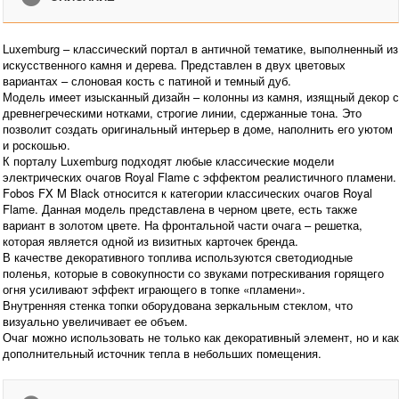
Luxemburg – классический портал в античной тематике, выполненный из
искусственного камня и дерева. Представлен в двух цветовых
вариантах – слоновая кость с патиной и темный дуб.
Модель имеет изысканный дизайн – колонны из камня, изящный декор с
древнегреческими нотками, строгие линии, сдержанные тона. Это
позволит создать оригинальный интерьер в доме, наполнить его уютом
и роскошью.
К порталу Luxemburg подходят любые классические модели
электрических очагов Royal Flame с эффектом реалистичного пламени.
Fobos FX M Black относится к категории классических очагов Royal
Flame. Данная модель представлена в черном цвете, есть также
вариант в золотом цвете. На фронтальной части очага – решетка,
которая является одной из визитных карточек бренда.
В качестве декоративного топлива используются светодиодные
поленья, которые в совокупности со звуками потрескивания горящего
огня усиливают эффект играющего в топке «пламени».
Внутренняя стенка топки оборудована зеркальным стеклом, что
визуально увеличивает ее объем.
Очаг можно использовать не только как декоративный элемент, но и как
дополнительный источник тепла в небольших помещения.