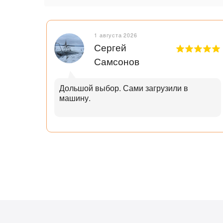
1 августа 2026
Сергей
Самсонов
рок.
Дольшой выбор. Сами загрузили в
машину.
ал с
узьям
ли
аю