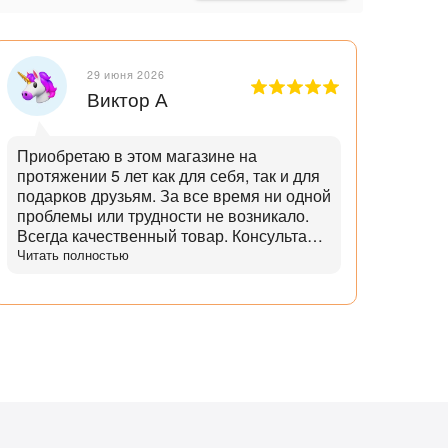
29 июня 2026
Виктор А
Приобретаю в этом магазине на
Отли
протяжении 5 лет как для себя, так и для
танд
подарков друзьям. За все время ни одной
и опытн
проблемы или трудности не возникало.
лучш
Всегда качественный товар. Консультант
нет,
помогает с выбором и советами. Советы
Читать полностью
дает не с целью "впарить", а вдумчивые и
практичные. Советует не то, что дороже,
а то что практичнее. Огромный выбор
аксессуаров и запчастей. Доставка
всегда в срок, с точностью до 5 минут.
Всегда полная комплектация и
отсутствие дефектов. Даже сложные
доставки с этим магазином всегда без
проблем. Консультанты всегда на связи,