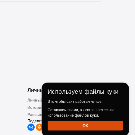
отзывчивые и опытные. Особенно
понравилось, что консультант
ненавязчиво просит делиться личным
опытом использования и кулинарными
идеями по факту использования их
продукции. Ребята, вы молодцы!
Личный Кабинет
Используем файлы куки
Личный Кабинет
Это чтобы сайт работал лучше.
История заказов
Оставаясь с нами, вы соглашаетесь на
Рассылка
файлов куки.
использование
Поделиться с друзьми:
ОК