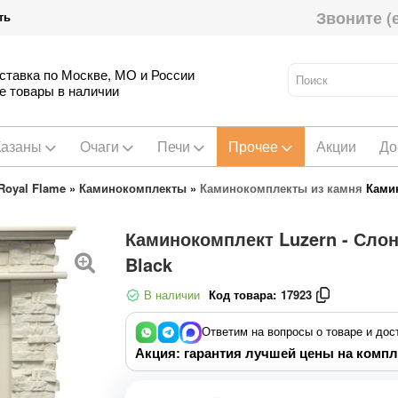
Звоните (
ть
ставка по Москве, МО и России
е товары в наличии
Казаны
Очаги
Печи
Прочее
Акции
До
oyal Flame
»
Каминокомплекты
»
Каминокомплекты из камня
Камин
Каминокомплект Luzern - Слон
Black
В наличии
Код товара:
17923
Ответим на вопросы о товаре и дос
Акция: гарантия лучшей цены на компл