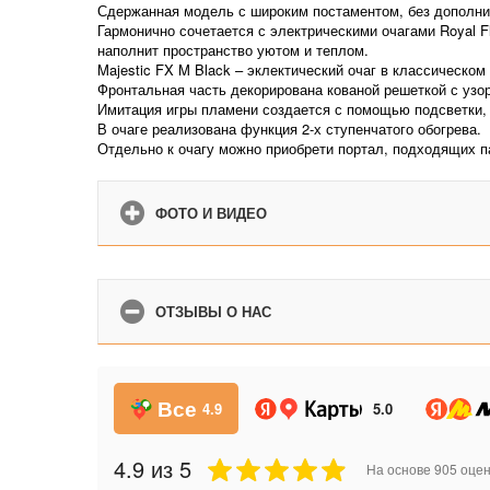
Сдержанная модель с широким постаментом, без дополни
Гармонично сочетается с электрическими очагами Royal 
наполнит пространство уютом и теплом.
Majestic FX M Black – эклектический очаг в классическо
Фронтальная часть декорирована кованой решеткой с узо
Имитация игры пламени создается с помощью подсветки, 
В очаге реализована функция 2-х ступенчатого обогрева.
Отдельно к очагу можно приобрети портал, подходящих п
ФОТО И ВИДЕО
ОТЗЫВЫ О НАС
Все
4.9
5.0
4.9
из 5
На основе
905
оцен