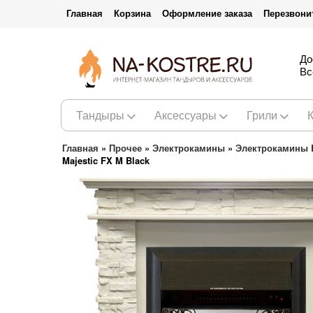
Главная
Корзина
Оформление заказа
Перезвони
До
Вс
Тандыры
Аксессуары
Грили
Главная
»
Прочее
»
Электрокамины
»
Электрокамины R
Majestic FX M Black