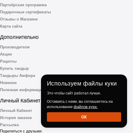
Партнёрская программа
Подарочные сертификаты
Отзывы о Магазине
Карта сайта
Дополнительно
Производители
Акции
Рецепты
Купить тандыр
Тандыры Амфора
Используем файлы куки
Новинки
Полезная информация
Это чтобы сайт работал лучше.
Личный Кабинет
Оставаясь с нами, вы соглашаетесь на
файлов куки.
использование
Личный Кабинет
ОК
История заказов
Рассылка
Поделиться с друзьми: