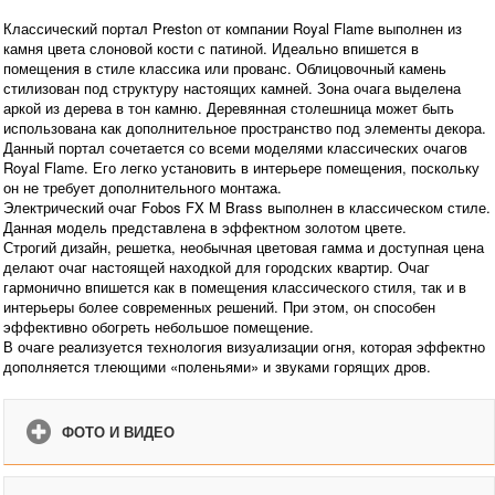
Классический портал Preston от компании Royal Flame выполнен из
камня цвета слоновой кости с патиной. Идеально впишется в
помещения в стиле классика или прованс. Облицовочный камень
стилизован под структуру настоящих камней. Зона очага выделена
аркой из дерева в тон камню. Деревянная столешница может быть
использована как дополнительное пространство под элементы декора.
Данный портал сочетается со всеми моделями классических очагов
Royal Flame. Его легко установить в интерьере помещения, поскольку
он не требует дополнительного монтажа.
Электрический очаг Fobos FX M Brass выполнен в классическом стиле.
Данная модель представлена в эффектном золотом цвете.
Строгий дизайн, решетка, необычная цветовая гамма и доступная цена
делают очаг настоящей находкой для городских квартир. Очаг
гармонично впишется как в помещения классического стиля, так и в
интерьеры более современных решений. При этом, он способен
эффективно обогреть небольшое помещение.
В очаге реализуется технология визуализации огня, которая эффектно
дополняется тлеющими «поленьями» и звуками горящих дров.
ФОТО И ВИДЕО