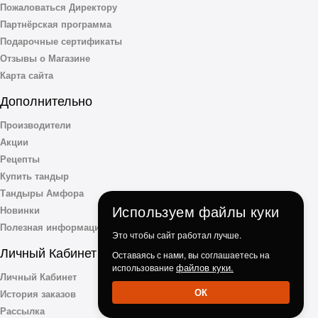
Пожаловаться Директору
Партнёрская программа
Подарочные сертификаты
Отзывы о Магазине
Карта сайта
Дополнительно
Производители
Акции
Рецепты
Купить тандыр
Тандыры Амфора
Используем файлы куки
Новинки
Полезная информация
Это чтобы сайт работал лучше.
Личный Кабинет
Оставаясь с нами, вы соглашаетесь на
файлов куки.
использование
Личный Кабинет
ОК
История заказов
Рассылка