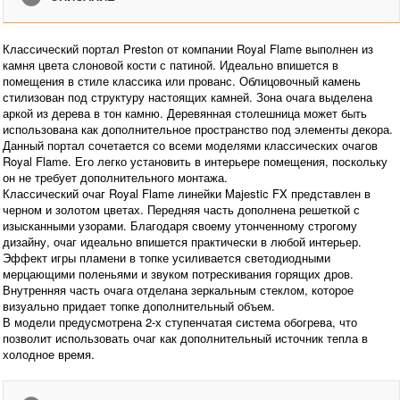
Классический портал Preston от компании Royal Flame выполнен из
камня цвета слоновой кости с патиной. Идеально впишется в
помещения в стиле классика или прованс. Облицовочный камень
стилизован под структуру настоящих камней. Зона очага выделена
аркой из дерева в тон камню. Деревянная столешница может быть
использована как дополнительное пространство под элементы декора.
Данный портал сочетается со всеми моделями классических очагов
Royal Flame. Его легко установить в интерьере помещения, поскольку
он не требует дополнительного монтажа.
Классический очаг Royal Flame линейки Majestic FX представлен в
черном и золотом цветах. Передняя часть дополнена решеткой с
изысканными узорами. Благодаря своему утонченному строгому
дизайну, очаг идеально впишется практически в любой интерьер.
Эффект игры пламени в топке усиливается светодиодными
мерцающими поленьями и звуком потрескивания горящих дров.
Внутренняя часть очага отделана зеркальным стеклом, которое
визуально придает топке дополнительный объем.
В модели предусмотрена 2-х ступенчатая система обогрева, что
позволит использовать очаг как дополнительный источник тепла в
холодное время.