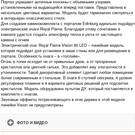
Портал украшают античные колонны с объемными узорами,
установленными на выдающейся вперед поставке. Представлена в
нескольких цветовых вариантах. Модель будет гармонично смотреться
в интерьерах классического стиля.
Для создания каминокомплекта с порталом Edinburg идеально подойдут
электрические очаги Royal Flame. Благодаря этому сочетанию в
комнате удастся создать атмосферу тепла и уюта от настоящего
камина с огнем.
Электрический очаг Royal Flame Vision 60 LED – линейная модель,
которая подойдет для установки в нише стены или для размещения в
портале. Особенность очага – в «топливе».
Огонь в топке исходит не от привычных дров, а от прозрачных
кристаллов или цветной гальки. Это добавляет ему элегантности и
утонченности. Такой декоративный элемент сделает любое помещение
более современным и стильным. В очаге 6 ступней обогрева, 4 уровня
регулировки пламени и 4 варианта цветовых решений для подсветки
кристаллов. Модель оборудована пультом ДУ, который поставляется в
комплекте с очагом.
Звуковые эффекты потрескивающего в огне дерева в этой модели
линейки Vision не предусмотрены.
ФОТО И ВИДЕО