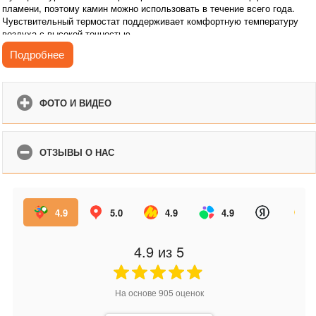
пламени, поэтому камин можно использовать в течение всего года.
Чувствительный термостат поддерживает комфортную температуру
воздуха с высокой точностью.
Управлять работой камина можно с помощью пульта ДУ или кнопок,
Подробнее
расположенных на фронтальной панели очага.
ФОТО И ВИДЕО
ОТЗЫВЫ О НАС
4.9
5.0
4.9
4.9
4.9
из 5
На основе
905
оценок