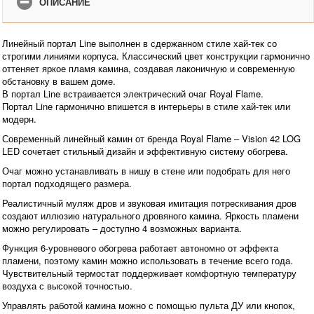
ОПИСАНИЕ
Линейный портал Line выполнен в сдержанном стиле хай-тек со
строгими линиями корпуса. Классический цвет конструкции гармонично
оттеняет яркое пламя камина, создавая лаконичную и современную
обстановку в вашем доме.
В портал Line встраивается электрический очаг Royal Flame.
Портал Line гармонично впишется в интерьеры в стиле хай-тек или
модерн.
Современный линейный камин от бренда Royal Flame – Vision 42 LOG
LED сочетает стильный дизайн и эффективную систему обогрева.
Очаг можно устанавливать в нишу в стене или подобрать для него
портал подходящего размера.
Реалистичный муляж дров и звуковая имитация потрескивания дров
создают иллюзию натурального дровяного камина. Яркость пламени
можно регулировать – доступно 4 возможных варианта.
Функция 6-уровневого обогрева работает автономно от эффекта
пламени, поэтому камин можно использовать в течение всего года.
Чувствительный термостат поддерживает комфортную температуру
воздуха с высокой точностью.
Управлять работой камина можно с помощью пульта ДУ или кнопок,