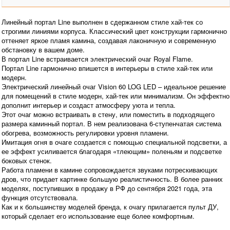
Линейный портал Line выполнен в сдержанном стиле хай-тек со
строгими линиями корпуса. Классический цвет конструкции гармонично
оттеняет яркое пламя камина, создавая лаконичную и современную
обстановку в вашем доме.
В портал Line встраивается электрический очаг Royal Flame.
Портал Line гармонично впишется в интерьеры в стиле хай-тек или
модерн.
Электрический линейный очаг Vision 60 LOG LED – идеальное решение
для помещений в стиле модерн, хай-тек или минимализм. Он эффектно
дополнит интерьер и создаст атмосферу уюта и тепла.
Этот очаг можно встраивать в стену, или поместить в подходящего
размера каминный портал. В нем реализована 6-ступенчатая система
обогрева, возможность регулировки уровня пламени.
Имитация огня в очаге создается с помощью специальной подсветки, а
ее эффект усиливается благодаря «тлеющим» поленьям и подсветке
боковых стенок.
Работа пламени в камине сопровождается звуками потрескивающих
дров, что придает картинке большую реалистичность. В более ранних
моделях, поступивших в продажу в РФ до сентября 2021 года, эта
функция отсутствовала.
Как и к большинству моделей бренда, к очагу прилагается пульт ДУ,
который сделает его использование еще более комфортным.