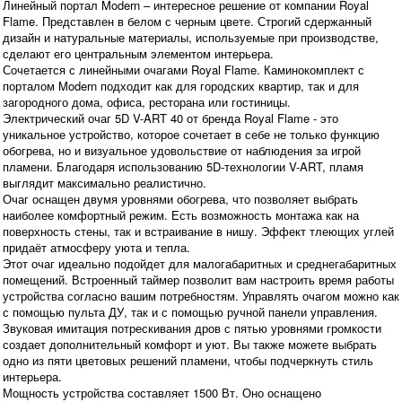
Линейный портал Modern – интересное решение от компании Royal
Flame. Представлен в белом с черным цвете. Строгий сдержанный
дизайн и натуральные материалы, используемые при производстве,
сделают его центральным элементом интерьера.
Сочетается с линейными очагами Royal Flame. Каминокомплект с
порталом Modern подходит как для городских квартир, так и для
загородного дома, офиса, ресторана или гостиницы.
Электрический очаг 5D V-ART 40 от бренда Royal Flame - это
уникальное устройство, которое сочетает в себе не только функцию
обогрева, но и визуальное удовольствие от наблюдения за игрой
пламени. Благодаря использованию 5D-технологии V-ART, пламя
выглядит максимально реалистично.
Очаг оснащен двумя уровнями обогрева, что позволяет выбрать
наиболее комфортный режим. Есть возможность монтажа как на
поверхность стены, так и встраивание в нишу. Эффект тлеющих углей
придаёт атмосферу уюта и тепла.
Этот очаг идеально подойдет для малогабаритных и среднегабаритных
помещений. Встроенный таймер позволит вам настроить время работы
устройства согласно вашим потребностям. Управлять очагом можно как
с помощью пульта ДУ, так и с помощью ручной панели управления.
Звуковая имитация потрескивания дров с пятью уровнями громкости
создает дополнительный комфорт и уют. Вы также можете выбрать
одно из пяти цветовых решений пламени, чтобы подчеркнуть стиль
интерьера.
Мощность устройства составляет 1500 Вт. Оно оснащено