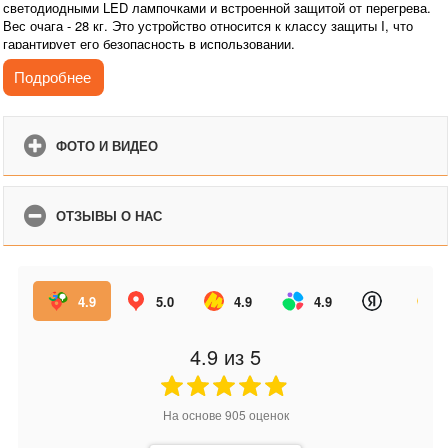
светодиодными LED лампочками и встроенной защитой от перегрева.
Вес очага - 28 кг. Это устройство относится к классу защиты I, что
гарантирует его безопасность в использовании.
Габариты в упаковке: 1105х555х265 мм, вес 33 кг.
Подробнее
ФОТО И ВИДЕО
ОТЗЫВЫ О НАС
4.9
5.0
4.9
4.9
4.9
из 5
На основе
905
оценок