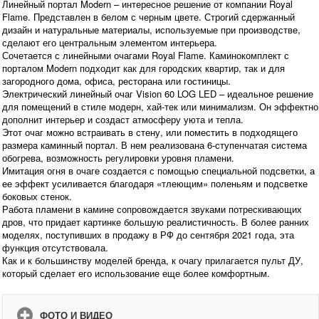
Линейный портал Modern – интересное решение от компании Royal
Flame. Представлен в белом с черным цвете. Строгий сдержанный
дизайн и натуральные материалы, используемые при производстве,
сделают его центральным элементом интерьера.
Сочетается с линейными очагами Royal Flame. Каминокомплект с
порталом Modern подходит как для городских квартир, так и для
загородного дома, офиса, ресторана или гостиницы.
Электрический линейный очаг Vision 60 LOG LED – идеальное решение
для помещений в стиле модерн, хай-тек или минимализм. Он эффектно
дополнит интерьер и создаст атмосферу уюта и тепла.
Этот очаг можно встраивать в стену, или поместить в подходящего
размера каминный портал. В нем реализована 6-ступенчатая система
обогрева, возможность регулировки уровня пламени.
Имитация огня в очаге создается с помощью специальной подсветки, а
ее эффект усиливается благодаря «тлеющим» поленьям и подсветке
боковых стенок.
Работа пламени в камине сопровождается звуками потрескивающих
дров, что придает картинке большую реалистичность. В более ранних
моделях, поступивших в продажу в РФ до сентября 2021 года, эта
функция отсутствовала.
Как и к большинству моделей бренда, к очагу прилагается пульт ДУ,
который сделает его использование еще более комфортным.
ФОТО И ВИДЕО