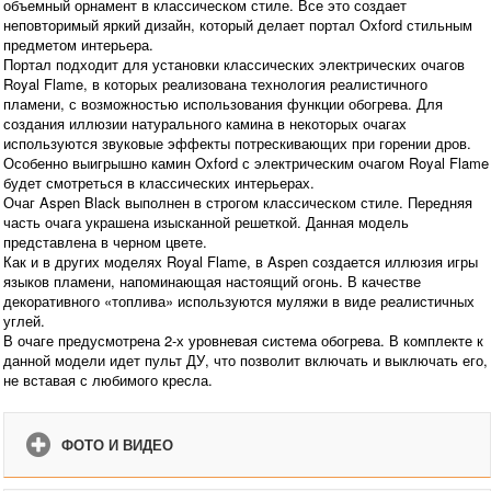
объемный орнамент в классическом стиле. Все это создает
неповторимый яркий дизайн, который делает портал Oxford стильным
предметом интерьера.
Портал подходит для установки классических электрических очагов
Royal Flame, в которых реализована технология реалистичного
пламени, с возможностью использования функции обогрева. Для
создания иллюзии натурального камина в некоторых очагах
используются звуковые эффекты потрескивающих при горении дров.
Особенно выигрышно камин Oxford с электрическим очагом Royal Flame
будет смотреться в классических интерьерах.
Очаг Aspen Black выполнен в строгом классическом стиле. Передняя
часть очага украшена изысканной решеткой. Данная модель
представлена в черном цвете.
Как и в других моделях Royal Flame, в Aspen создается иллюзия игры
языков пламени, напоминающая настоящий огонь. В качестве
декоративного «топлива» используются муляжи в виде реалистичных
углей.
В очаге предусмотрена 2-х уровневая система обогрева. В комплекте к
данной модели идет пульт ДУ, что позволит включать и выключать его,
не вставая с любимого кресла.
ФОТО И ВИДЕО