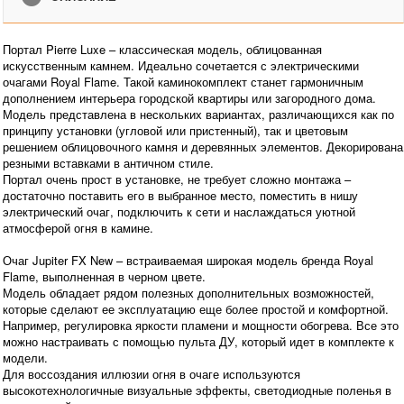
Портал Pierre Luxe – классическая модель, облицованная
искусственным камнем. Идеально сочетается с электрическими
очагами Royal Flame. Такой каминокомплект станет гармоничным
дополнением интерьера городской квартиры или загородного дома.
Модель представлена в нескольких вариантах, различающихся как по
принципу установки (угловой или пристенный), так и цветовым
решением облицовочного камня и деревянных элементов. Декорирована
резными вставками в античном стиле.
Портал очень прост в установке, не требует сложно монтажа –
достаточно поставить его в выбранное место, поместить в нишу
электрический очаг, подключить к сети и наслаждаться уютной
атмосферой огня в камине.
Очаг Jupiter FX New – встраиваемая широкая модель бренда Royal
Flame, выполненная в черном цвете.
Модель обладает рядом полезных дополнительных возможностей,
которые сделают ее эксплуатацию еще более простой и комфортной.
Например, регулировка яркости пламени и мощности обогрева. Все это
можно настраивать с помощью пульта ДУ, который идет в комплекте к
модели.
Для воссоздания иллюзии огня в очаге используются
высокотехнологичные визуальные эффекты, светодиодные поленья в