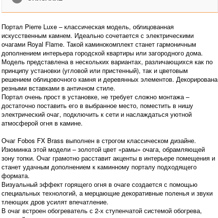
Портал Pierre Luxe – классическая модель, облицованная
искусственным камнем. Идеально сочетается с электрическими
очагами Royal Flame. Такой каминокомплект станет гармоничным
дополнением интерьера городской квартиры или загородного дома.
Модель представлена в нескольких вариантах, различающихся как по
принципу установки (угловой или пристенный), так и цветовым
решением облицовочного камня и деревянных элементов. Декорирована
резными вставками в античном стиле.
Портал очень прост в установке, не требует сложно монтажа –
достаточно поставить его в выбранное место, поместить в нишу
электрический очаг, подключить к сети и наслаждаться уютной
атмосферой огня в камине.
Очаг Fobos FX Brass выполнен в строгом классическом дизайне.
Изюминка этой модели – золотой цвет «рамы» очага, обрамляющей
зону топки. Очаг грамотно расставит акценты в интерьере помещения и
станет удачным дополнением к каминному порталу подходящего
формата.
Визуальный эффект горящего огня в очаге создается с помощью
специальных технологий, а мерцающие декоративные поленья и звуки
тлеющих дров усилят впечатление.
В очаг встроен обогреватель с 2-х ступенчатой системой обогрева,