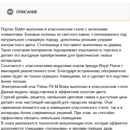
ОПИСАНИЕ
Портал Dublin выполнен в классическом стиле с античными
элементами. Боковые колонны из светлого камня, стилизованного под
натуральную сланцевую породу, дополнены резными узорами
контрастного цвета. Столешница и постамент выполнены из дерева.
Такое сочетание материалов подчеркивает изысканность портала и
делает его выгодным приобретением для практических любых
интерьеров.
Сочетается с классическими моделями очагов бренда Royal Flame с
имитацией реалистичного огня. Благодаря встроенному обогревателю
камин будет не только украшать помещение, но и сделает его ощутимо
более теплым.
Электрический очаг Fobos FX M Brass выполнен в классическом стиле.
Данная модель представлена в эффектном золотом цвете.
Строгий дизайн, решетка, необычная цветовая гамма и доступная цена
делают очаг настоящей находкой для городских квартир. Очаг
гармонично впишется как в помещения классического стиля, так и в
интерьеры более современных решений. При этом, он способен
эффективно обогреть небольшое помещение.
В очаге реализуется технология визуализации огня, которая эффектно
дополняется тлеющими «поленьями» и звуками горящих дров.