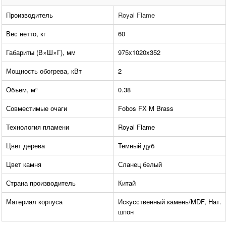
Производитель
Royal Flame
Вес нетто, кг
60
Габариты (В×Ш×Г), мм
975x1020x352
Мощность обогрева, кВт
2
Объем, м³
0.38
Совместимые очаги
Fobos FX M Brass
Технология пламени
Royal Flame
Цвет дерева
Темный дуб
Цвет камня
Сланец белый
Страна производитель
Китай
Материал корпуса
Искусственный камень/MDF, Нат.
шпон