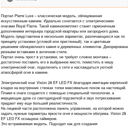
Портал Pierre Luxe – классическая модель, облицованная
искусственным камнем. Идеально сочетается с электрическими
очагами Royal Flame. Такой каминокомплект станет гармоничным
дополнением интерьера городской квартиры или загородного дома.
Модель представлена в нескольких вариантах, различающихся как по
принципу установки (угловой или пристенный), так и цветовым
решением облицовочного камня и деревянных элементов. Декорирована
резными вставками в античном стиле.
Портал очень прост в установке, не требует сложно монтажа –
достаточно поставить его в выбранное место, поместить в нишу
электрический очаг, подключить к сети и наслаждаться уютной
атмосферой огня в камине.
Электрический очаг Vision 28 EF LED FX благодаря имитации кирпичной
кладки на внутренних стенках топки максимально похож на настоящий.
Пламя в очаге создается с помощью специальной технологии, а
мерцающие дров со светодиодной подсветкой и звук потрескивания
придают ему еще большей реалистичности.
На лицевой части расположена панель управления, на которой можно
задать нужные параметры яркости огня и мощности обогрева. Vision 28
EF LED FX оснащена таймером.
Это встраиваемая модель. Подходит как для создания