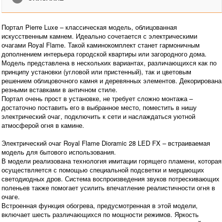
Портал Pierre Luxe – классическая модель, облицованная
искусственным камнем. Идеально сочетается с электрическими
очагами Royal Flame. Такой каминокомплект станет гармоничным
дополнением интерьера городской квартиры или загородного дома.
Модель представлена в нескольких вариантах, различающихся как по
принципу установки (угловой или пристенный), так и цветовым
решением облицовочного камня и деревянных элементов. Декорирована
резными вставками в античном стиле.
Портал очень прост в установке, не требует сложно монтажа –
достаточно поставить его в выбранное место, поместить в нишу
электрический очаг, подключить к сети и наслаждаться уютной
атмосферой огня в камине.
Электрический очаг Royal Flame Dioramic 28 LED FX – встраиваемая
модель для бытового использования.
В модели реализована технология имитации горящего пламени, которая
осуществляется с помощью специальной подсветки и мерцающих
светодиодных дров. Система воспроизведения звуков потрескивающих
поленьев также помогает усилить впечатление реалистичности огня в
очаге.
Встроенная функция обогрева, предусмотренная в этой модели,
включает шесть различающихся по мощности режимов. Яркость