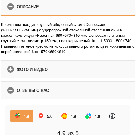
ОПИСАНИЕ
В комплект входит круглый обеденный стол «Эспрессо»
(1500×1500×750 мм) с ударопрочной стеклянной столешницей и 6
кресел коллекции «Равенна» 680×570×810 мм. Эспрессо плетеный
круглый стол, диаметр 150 см, цвет коричневый 1шт. 1 500Х1 500Х740,
Равенна плетеное кресло из искусственного ротанга, цвет коричневый с
серой подушкой 6шт. 570Х680Х810,
ФОТО И ВИДЕО
ОТЗЫВЫ О НАС
4.9
5.0
4.9
4.9
4.9
из 5