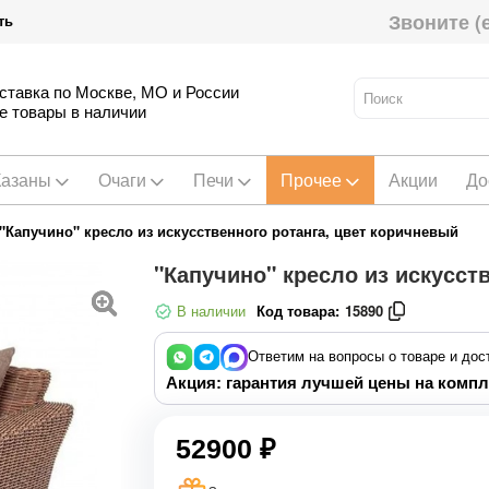
Звоните (
ть
ставка по Москве, МО и России
е товары в наличии
Казаны
Очаги
Печи
Прочее
Акции
До
"Капучино" кресло из искусственного ротанга, цвет коричневый
"Капучино" кресло из искусст
В наличии
Код товара:
15890
Ответим на вопросы о товаре и дос
Акция: гарантия лучшей цены на компл
52900 ₽