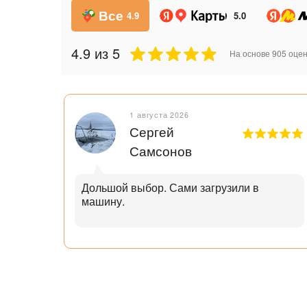
Все
4.9
5.0
4.9
из 5
На основе
905
оцен
1 августа 2026
Сергей
Самсонов
рок.
Дольшой выбор. Сами загрузили в
машину.
ал с
узьям
ли
аю