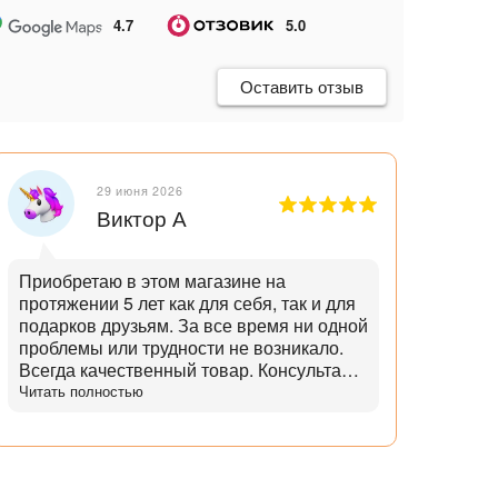
4.7
5.0
Оставить отзыв
29 июня 2026
Виктор А
Приобретаю в этом магазине на
Отли
протяжении 5 лет как для себя, так и для
танд
подарков друзьям. За все время ни одной
и опытн
проблемы или трудности не возникало.
лучш
Всегда качественный товар. Консультант
нет,
помогает с выбором и советами. Советы
Читать полностью
дает не с целью "впарить", а вдумчивые и
практичные. Советует не то, что дороже,
а то что практичнее. Огромный выбор
аксессуаров и запчастей. Доставка