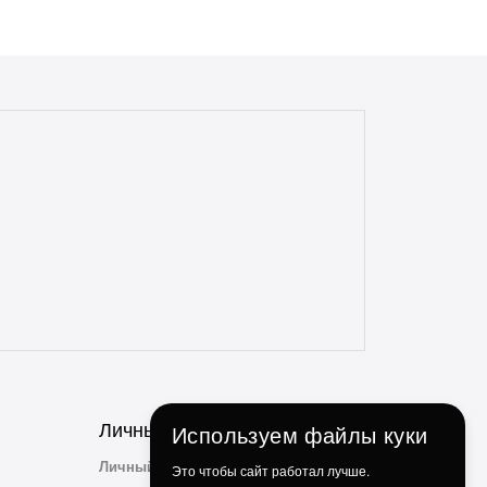
всегда в срок, с точностью до 5 минут.
Всегда полная комплектация и
отсутствие дефектов. Даже сложные
доставки с этим магазином всегда без
проблем. Консультанты всегда на связи,
отзывчивые и опытные. Особенно
понравилось, что консультант
ненавязчиво просит делиться личным
опытом использования и кулинарными
идеями по факту использования их
продукции. Ребята, вы молодцы!
Личный Кабинет
Используем файлы куки
Личный Кабинет
Это чтобы сайт работал лучше.