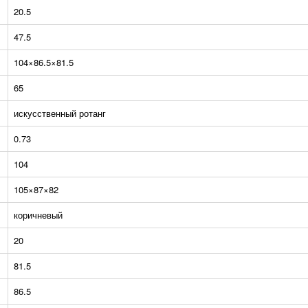
20.5
47.5
104×86.5×81.5
65
искусственный ротанг
0.73
104
105×87×82
коричневый
20
81.5
86.5