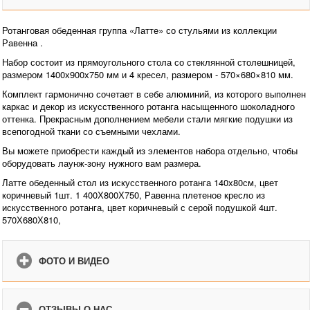
Ротанговая обеденная группа «Латте» со стульями из коллекции
Равенна .
Набор состоит из прямоугольного стола со стеклянной столешницей,
размером 1400х900х750 мм и 4 кресел, размером - 570×680×810 мм.
Комплект гармонично сочетает в себе алюминий, из которого выполнен
каркас и декор из искусственного ротанга насыщенного шоколадного
оттенка. Прекрасным дополнением мебели стали мягкие подушки из
всепогодной ткани со съемными чехлами.
Вы можете приобрести каждый из элементов набора отдельно, чтобы
оборудовать лаунж-зону нужного вам размера.
Латте обеденный стол из искусственного ротанга 140х80см, цвет
коричневый 1шт. 1 400Х800Х750, Равенна плетеное кресло из
искусственного ротанга, цвет коричневый с серой подушкой 4шт.
570Х680Х810,
ФОТО И ВИДЕО
ОТЗЫВЫ О НАС