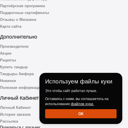
Партнёрская программа
Подарочные сертификаты
Отзывы о Магазине
Карта сайта
Дополнительно
Производители
Акции
Рецепты
Купить тандыр
Тандыры Амфора
Используем файлы куки
Новинки
Полезная информация
Это чтобы сайт работал лучше.
Личный Кабинет
Оставаясь с нами, вы соглашаетесь на
файлов куки.
использование
Личный Кабинет
ОК
История заказов
Рассылка
Поделиться с друзьми: